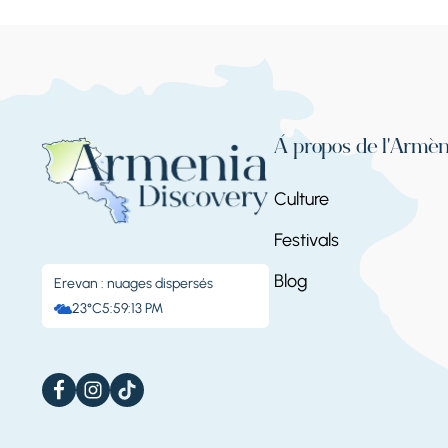
À propos de l'Armén
Culture
Festivals
Blog
Erevan : nuages ​​dispersés
23°C
5:59:14 PM