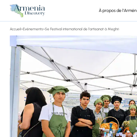
À propos de l'Armén
Accueil
>
Evénements
>
5e Festival international de l'artisanat à Meghri