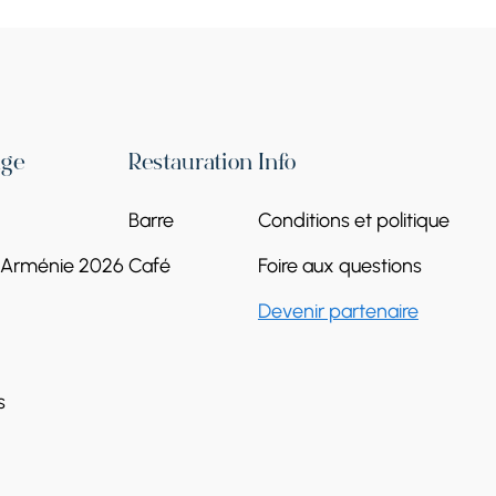
Vardavar 2026 : Le
festival d'été le plus
age
Restauration
Info
sauvage d'Arménie
Barre
Conditions et politique
12 juil.
Erevan, Garni et Gueghard, le lac
l'Arménie 2026
Café
Foire aux questions
Sevan
Poursuivre la lecture
Devenir partenaire
s