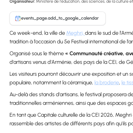
Organisateur:
Ministère de l'éducation, des sciences, de la culture 
events_page.add_to_google_calendar
31
Ce week-end, la ville de
Meghri,
dans le sud de l'Armén
tradition à l'occasion du 5e Festival international de l'a
Organisé sous le thème
« Communauté créative, ave
d'artisans venus d'Arménie, des pays de la CEI, de Géo
Les visiteurs pourront découvrir une exposition et un s
populaire, notamment la céramique,
la broderie
,
le ti
Au-delà des stands d'artisans, le festival proposera d
traditionnelles arméniennes, ainsi que des espaces 
En tant que Capitale culturelle de la CEI 2026, Meghri e
rassemble des artistes de différents pays afin qu’ils par