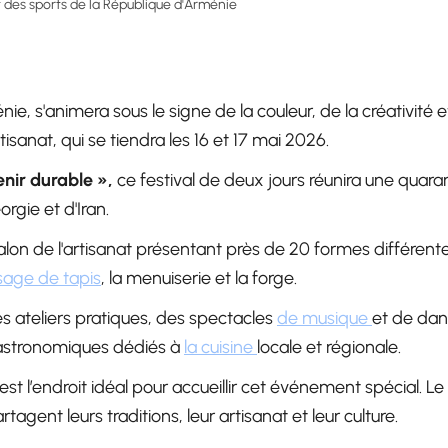
et des sports de la République d'Arménie
ie, s'animera sous le signe de la couleur, de la créativité e
rtisanat, qui se tiendra les 16 et 17 mai 2026.
nir durable »,
ce festival de deux jours réunira une quara
rgie et d'Iran.
alon de l'artisanat présentant près de 20 formes différente
ssage de tapis
, la menuiserie et la forge.
es ateliers pratiques, des spectacles
de musique
et de da
gastronomiques dédiés à
la cuisine
locale et régionale.
st l’endroit idéal pour accueillir cet événement spécial. Le 
tagent leurs traditions, leur artisanat et leur culture.