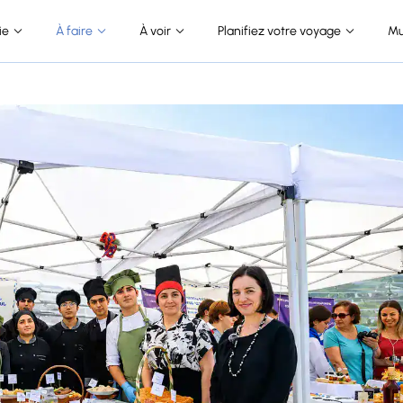
ie
À faire
À voir
Planifiez votre voyage
Mu