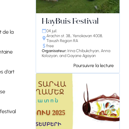
HayBuis Festival
04 juil.
t de la
Arachin st. 38,, Yenokavan 4008,
Tavush Region RA
free
Organisateur:
Irina Chibukchyan, Anna
ntaine
Kolozyan, and Gayane Agayan
Poursuivre la lecture
s d'art
nse
festival