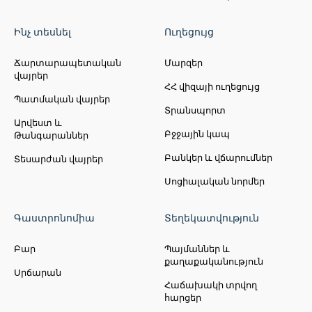
Ինչ տեսնել
Ուղեցույց
Ճարտարապետական
Մարզեր
վայրեր
ՀՀ վիզայի ուղեցույց
Պատմական վայրեր
Տրանսպորտ
Արվեստ և
Բջջային կապ
Թանգարաններ
Բանկեր և վճարումներ
Տեսարժան վայրեր
Սոցիալական նորմեր
Գաստրոնոմիա
Տեղեկատվություն
Բար
Պայմաններ և
քաղաքականություն
Սրճարան
Հաճախակի տրվող
հարցեր