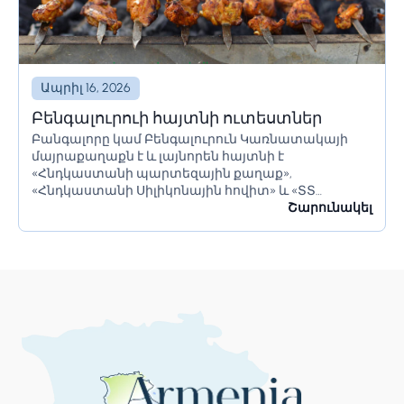
Ապրիլ 16, 2026
Բենգալուրուի հայտնի ուտեստներ
Բանգալորը կամ Բենգալուրուն Կառնատակայի
մայրաքաղաքն է և լայնորեն հայտնի է
«Հնդկաստանի պարտեզային քաղաք»,
«Հնդկաստանի Սիլիկոնային հովիտ» և «ՏՏ
կենտրոն» անուններով։ Այն ունի հսկայական
Շարունակել
ռեսուրսներ և իր բնակիչներին առաջարկում է շատ
բան։ Բանգալորը հայտնի է իր գեղեցիկ...