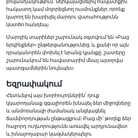
բովանդակություն՝ ներկայացնելով հավատքին
հակասող կամ մոլորեցնող ուսմունքներ, որոնք
կարող են խարխլել մարդու վստահությունն
Աստծո հանդեպ։
Մարդիկ տարիներ շարունակ օգտվում են «Բաց
երկինքներ» ընթերցանությունից, և քանի որ այն
դրականորեն փոխել է նրանց կյանքը, շատերը
շարունակում են հավատարիմ մնալ այսօրվա
պատգամներին նույնպես։
Եզրափակում
Հետևելով այս խորհուրդներին՝ դուք
կկարողանաք զգալիորեն խնայել ձեր միջոցները
և անմոռանալի ժամանակ անցկացնել
ճամփորդության ընթացքում։ Բաց մի՛ թողեք ձեր
հաջորդ ուղևորությունն առավել արդյունավետ
և խնայողաբար կազմակերպելու