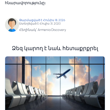
հնարավորությունը։
Թարմացված է Հունիս 18, 2026
Ստեղծված է Հուլիս 31, 2020
Հեղինակ՝ Armenia Discovery
Ձեզ կարող է նաև հետաքրքրել