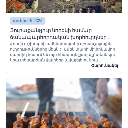
Հունիս 18, 2026
Յուրաքանչյուր նորեկի համար
ճանապարհորդական խորհուրդներ,
Հռոմը աշխարհի ամենահայտնի զբոսաշրջային
որոնք պետք է իմանա Հռոմ գնալուց
ուղղություններից մեկն է։ Ամեն տարի միլիոնավոր
առաջ
մարդիկ հոսում են այս հնագույն քաղաք՝ տեսնելու
նրա տեսարժան վայրերը և վայելելու նրա
մշակույթը։ Եթե մոտ ժամանակներս պլանավորում
Շարունակել
եք այցելել Հռոմ, կան մի քանի բաներ, որոնք...