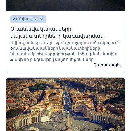
Հունիս 18, 2026
Օդանավակայանների
կայանատեղիների կառավարման
Ավիացիոն երթևեկության շուրջօրյա աճը վկայում է
լուծումներ և համակարգեր
օդանավակայանների կայանատեղիների
նկատմամբ հետաքրքրության մեծացման մասին:
Քանի որ բազմաթիվ ավտոմեքենաներ
օդանավակայանի տարածքում մնում են երկար
Շարունակել
ժամանակ՝ օրեր կամ նույնիսկ շաբաթներ,
հողատարածքի սահմանափակումները պետք է
ճիշտ հաշվարկվեն՝ անցանկալի հետևանքներից
խուսափելու համար:...