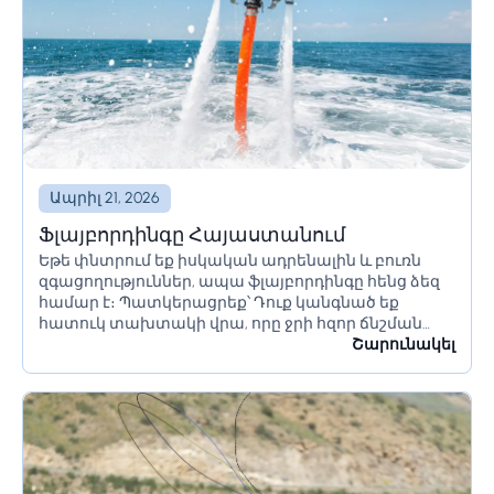
Ապրիլ 21, 2026
Ֆլայբորդինգը Հայաստանում
Եթե փնտրում եք իսկական ադրենալին և բուռն
զգացողություններ, ապա ֆլայբորդինգը հենց ձեզ
համար է։ Պատկերացրեք՝ Դուք կանգնած եք
հատուկ տախտակի վրա, որը ջրի հզոր ճնշման
շնորհիվ ձեզ բարձրացնում է օդ։ Հայաստանում
Շարունակել
այս տպավորիչ մարզաձևի կենտրոնը հիասքանչ...