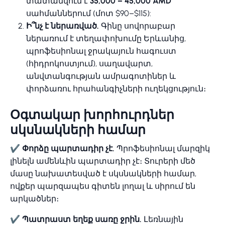
տատանվում է
35,000 – 45,000 AMD
սահմաններում (մոտ $90–$115):
Ի՞նչ է ներառված.
Գինը սովորաբար
ներառում է տեղափոխումը Երևանից,
պրոֆեսիոնալ ջրակայուն հագուստ
(հիդրոկոստյում), սաղավարտ,
անվտանգության ամրագոտիներ և
փորձառու հրահանգիչների ուղեկցություն։
Օգտակար խորհուրդներ
սկսնակների համար
✔ Փորձը պարտադիր չէ.
Պրոֆեսիոնալ մարզիկ
լինելն ամենևին պարտադիր չէ։ Տուրերի մեծ
մասը նախատեսված է սկսնակների համար,
ովքեր պարզապես գիտեն լողալ և սիրում են
արկածներ։
✔ Պատրաստ եղեք սառը ջրին.
Լեռնային