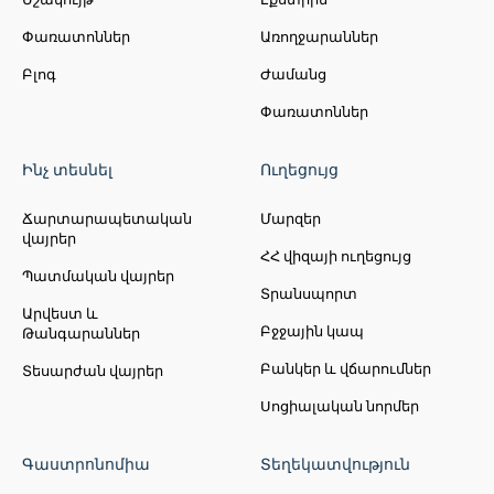
Փառատոններ
Առողջարաններ
Բլոգ
Ժամանց
Փառատոններ
Ինչ տեսնել
Ուղեցույց
Ճարտարապետական
Մարզեր
վայրեր
ՀՀ վիզայի ուղեցույց
Պատմական վայրեր
Տրանսպորտ
Արվեստ և
Բջջային կապ
Թանգարաններ
Բանկեր և վճարումներ
Տեսարժան վայրեր
Սոցիալական նորմեր
Գաստրոնոմիա
Տեղեկատվություն