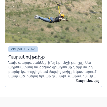
Հուլիս 30, 2026
Պարանով թռիչք
Նախ պարզաբանենք՝ ի՞նչ է բունջի թռիչքը։ Սա
ադրենալինով հագեցած զբաղմունք է, երբ մարդ
բարձր կառույցից կամ ժայռից թռիչք է կատարում՝
կապված լինելով երկար էլաստիկ պարանին։ Այն
հիմնված է ազատ անկման հուզմունքի և դրան
Շարունակել
հաջորդող հետադարձ թռիչքների...