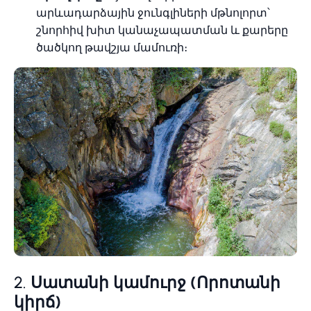
արևադարձային ջունգլիների մթնոլորտ՝
շնորհիվ խիտ կանաչապատման և քարերը
ծածկող թավշյա մամուռի։
2.
Սատանի կամուրջ (Որոտանի
կիրճ)