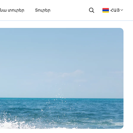
նա տուրեր
Տուրեր
ՀԱՅ