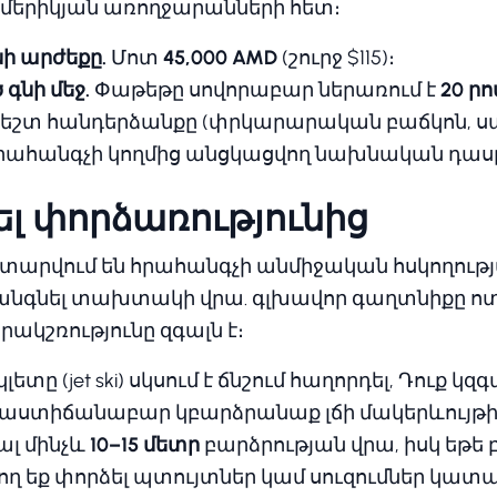
մերիկյան առողջարանների հետ։
ի արժեքը.
Մոտ
45,000 AMD
(շուրջ $115)։
 գնի մեջ.
Փաթեթը սովորաբար ներառում է
20 ր
ժեշտ հանդերձանքը (փրկարարական բաճկոն, 
րահանգչի կողմից անցկացվող նախնական դաս
ել փորձառությունից
ատարվում են հրահանգչի անմիջական հսկողությ
կանգնել տախտակի վրա. գլխավոր գաղտնիքը ոտ
ակշռությունը զգալն է։
ետը (jet ski) սկսում է ճնշում հաղորդել, Դուք կզ
 աստիճանաբար կբարձրանաք լճի մակերևույթի
ալ մինչև
10–15 մետր
բարձրության վրա, իսկ եթ
ղ եք փորձել պտույտներ կամ սուզումներ կատա