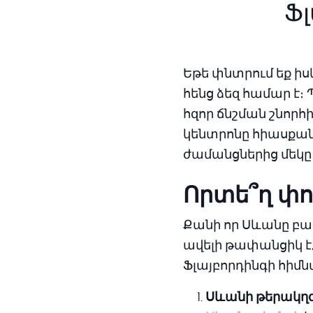
Ֆ
Եթե փնտրում եք ի
հենց ձեզ համար է
հզոր ճնշման շնորհ
կենտրոնը հիասքա
ժամանցներից մեկը
Որտե՞ղ փո
Քանի որ Սևանը բա
ավելի թափանցիկ է
Ֆլայբորդինգի հիմ
Սևանի թերակղզ