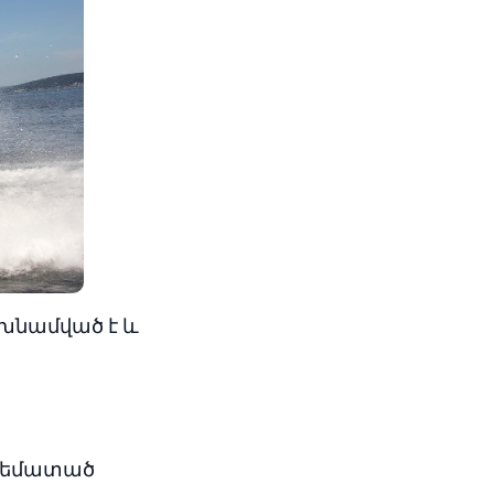
 խնամված է և
ամեմատած