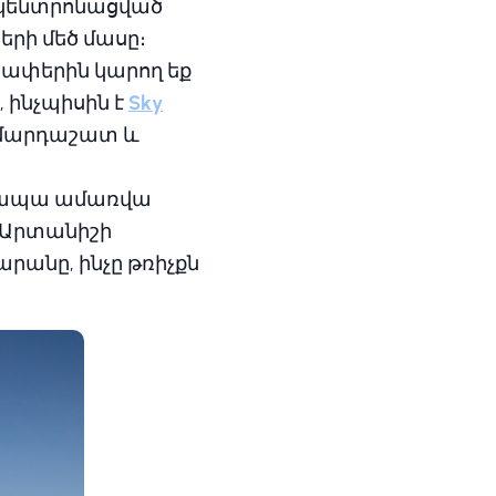
ն կենտրոնացված
րի մեծ մասը։
 ափերին կարող եք
 ինչպիսին է
Sky
ս մարդաշատ և
, ապա ամառվա
ն Արտանիշի
րանը, ինչը թռիչքն