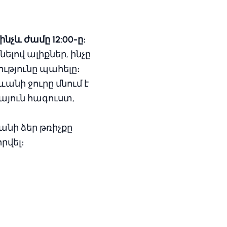
ինչև ժամը 12:00-ը
։
լով ալիքներ, ինչը
ւթյունը պահելը։
անի ջուրը մնում է
այուն հագուստ,
նի ձեր թռիչքը
րվել։