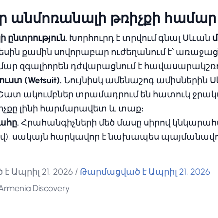
ր անմոռանալի թռիչքի համար
 ընտրություն.
Խորհուրդ է տրվում գնալ Սևան
մ
եսին քամին սովորաբար ուժեղանում է՝ առաջացնե
մար զգալիորեն դժվարացնում է հավասարակշռո
ստ (Wetsuit).
Նույնիսկ ամենաշոգ ամիսներին Սև
։ Շատ ակումբներ տրամադրում են հատուկ ջրակ
իչքը լինի հարմարավետ և տաք։
ահը.
Հրահանգիչների մեծ մասը սիրով կնկարահա
-ով), սակայն հարկավոր է նախապես պայմանավո
է Ապրիլ 21, 2026
/
Թարմացված է Ապրիլ 21, 2026
rmenia Discovery