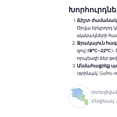
Խորհուրդնե
Ճիշտ ժամանակի
Օրվա երկրորդ կ
սկսնակների հա
Ջրակայուն հագու
զով (
18°C–22°C
)
որպեսզի ձեր թռ
Անմահացրեք պ
(օրինակ՝ GoPro
Ստեղծված 
Հեղինակ՝ A