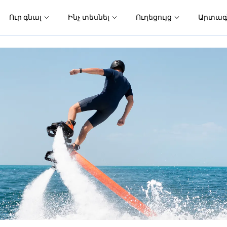
Ուր գնալ
Ինչ տեսնել
Ուղեցույց
Արտագ