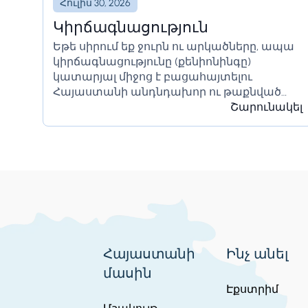
Հուլիս 30, 2026
Կիրճագնացություն
Եթե սիրում եք ջուրն ու արկածները, ապա
կիրճագնացությունը (քենիոնինգը)
կատարյալ միջոց է բացահայտելու
Հայաստանի անդնդախոր ու թաքնված
անկյունները։ Ի տարբերություն բանջի-
Շարունակել
ջամփինգի, որը մեկակնթարթային թռիչք է,
կիրճագնացությունը տպավորիչ
ճանապարհորդություն է գետի հունով։
Դուք ստիպված կլինեք հաղթահարել
բնական...
Հայաստանի
Ինչ անել
մասին
Էքստրիմ