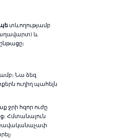
ոպե
տևողությամբ
սաղավարտ) և
ընթացը։
ամբ։ Նա ձեզ
քերն ուղիղ պահելն
գաք ջրի հզոր ուժը
ց։ Հմտանալուն
ե բավականաչափ
րել։