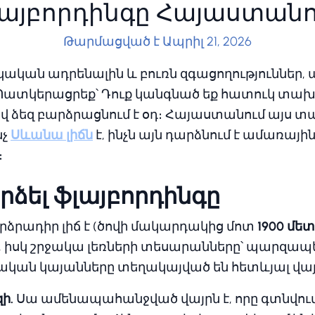
լայբորդինգը Հայաստանո
Թարմացված է Ապրիլ 21, 2026
սկական ադրենալին և բուռն զգացողություններ
։ Պատկերացրեք՝ Դուք կանգնած եք հատուկ տախ
իվ ձեզ բարձրացնում է օդ։ Հայաստանում այս
նչ
Սևանա լիճն
է, ինչն այն դարձնում է ամառայ
։
րձել ֆլայբորդինգը
րձրադիր լիճ է (ծովի մակարդակից մոտ
1900 մե
, իսկ շրջակա լեռների տեսարանները՝ պարզա
նական կայանները տեղակայված են հետևյալ վայ
ի.
Սա ամենապահանջված վայրն է, որը գտնվո