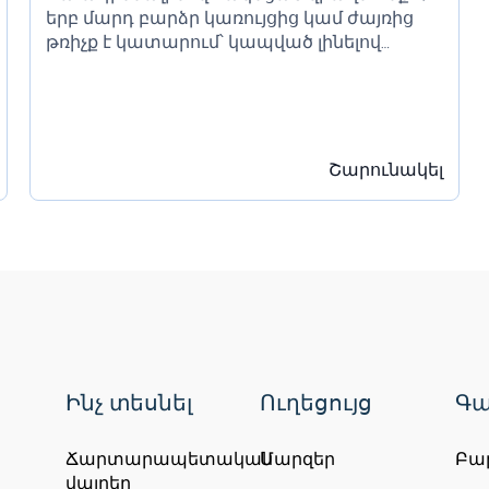
երբ մարդ բարձր կառույցից կամ ժայռից
թռիչք է կատարում՝ կապված լինելով
երկար էլաստիկ պարանին։ Այն հիմնված է
ազատ անկման հուզմունքի և դրան
հաջորդող հետադարձ թռիչքների...
Շարունակել
Ինչ տեսնել
Ուղեցույց
Գա
Ճարտարապետական
Մարզեր
Բա
վայրեր