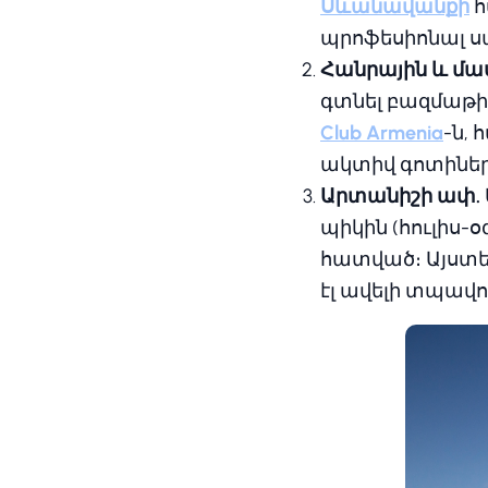
Սևանավանքի
հ
պրոֆեսիոնալ ս
Հանրային և մա
գտնել բազմաթիվ
Club Armenia
-ն,
ակտիվ գոտիներ
Արտանիշի ափ.
պիկին (հուլիս
հատված։ Այստեղ
էլ ավելի տպավո