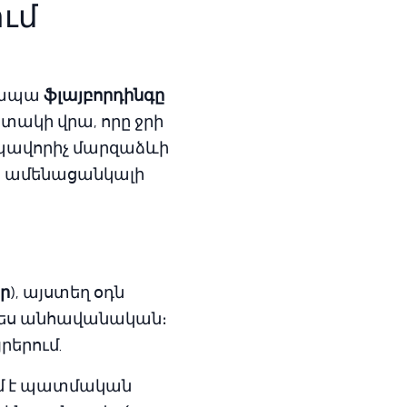
ւմ
, ապա
ֆլայբորդինգը
տակի վրա, որը ջրի
 տպավորիչ մարզաձևի
ին ամենացանկալի
տր
), այստեղ օդն
պես անհավանական։
րերում.
ւմ է պատմական