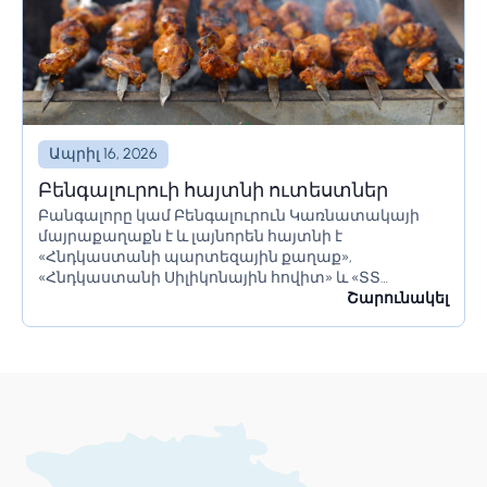
Ապրիլ 16, 2026
Բենգալուրուի հայտնի ուտեստներ
Բանգալորը կամ Բենգալուրուն Կառնատակայի
մայրաքաղաքն է և լայնորեն հայտնի է
«Հնդկաստանի պարտեզային քաղաք»,
«Հնդկաստանի Սիլիկոնային հովիտ» և «ՏՏ
կենտրոն» անուններով։ Այն ունի հսկայական
Շարունակել
ռեսուրսներ և իր բնակիչներին առաջարկում է շատ
բան։ Բանգալորը հայտնի է իր գեղեցիկ...