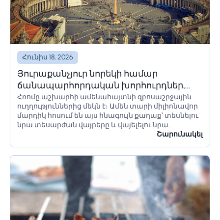
Հունիս 18, 2026
Յուրաքանչյուր նորեկի համար
ճանապարհորդական խորհուրդներ,
Հռոմը աշխարհի ամենահայտնի զբոսաշրջային
որոնք պետք է իմանա Հռոմ գնալուց
ուղղություններից մեկն է։ Ամեն տարի միլիոնավոր
առաջ
մարդիկ հոսում են այս հնագույն քաղաք՝ տեսնելու
նրա տեսարժան վայրերը և վայելելու նրա
մշակույթը։ Եթե մոտ ժամանակներս պլանավորում
Շարունակել
եք այցելել Հռոմ, կան մի քանի բաներ, որոնք...