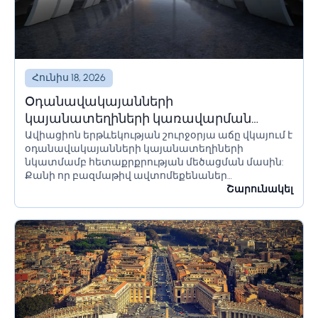
Հունիս 18, 2026
Օդանավակայանների
կայանատեղիների կառավարման
Ավիացիոն երթևեկության շուրջօրյա աճը վկայում է
լուծումներ և համակարգեր
օդանավակայանների կայանատեղիների
նկատմամբ հետաքրքրության մեծացման մասին:
Քանի որ բազմաթիվ ավտոմեքենաներ
օդանավակայանի տարածքում մնում են երկար
Շարունակել
ժամանակ՝ օրեր կամ նույնիսկ շաբաթներ,
հողատարածքի սահմանափակումները պետք է
ճիշտ հաշվարկվեն՝ անցանկալի հետևանքներից
խուսափելու համար:...