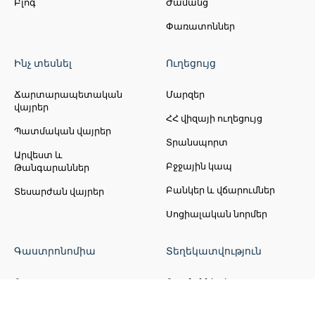
Բլոգ
Ժամանց
Փառատոններ
Ինչ տեսնել
Ուղեցույց
Ճարտարապետական
Մարզեր
վայրեր
ՀՀ վիզայի ուղեցույց
Պատմական վայրեր
Տրանսպորտ
Արվեստ և
Բջջային կապ
Թանգարաններ
Բանկեր և վճարումներ
Տեսարժան վայրեր
Սոցիալական նորմեր
Գաստրոնոմիա
Տեղեկատվություն
Բար
Պայմաններ և
քաղաքականություն
Սրճարան