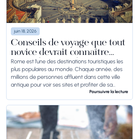
juin 18, 2026
Conseils de voyage que tout
novice devrait connaître
avant de se rendre à Rome
Rome est l'une des destinations touristiques les
plus populaires au monde. Chaque année, des
millions de personnes affluent dans cette ville
antique pour voir ses sites et profiter de sa
culture. Si vous prévoyez de visiter...
Poursuivre la lecture