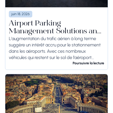
juin 18, 2026
Airport Parking
Management Solutions and
Systems
L'augmentation du trafic aérien à long terme
suggère un intérêt accru pour le stationnement
dans les aéroports. Avec ces nombreux
véhicules qui restent sur le sol de l'aéroport
pendant une longue période, voire des
Poursuivre la lecture
semaines, les...