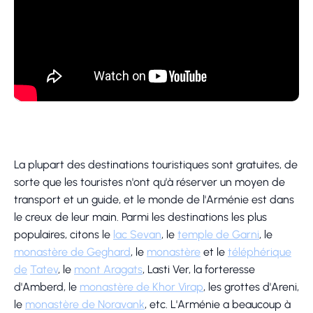
La plupart des destinations touristiques sont gratuites, de
sorte que les touristes n'ont qu'à réserver un moyen de
transport et un guide, et le monde de l'Arménie est dans
le creux de leur main. Parmi les destinations les plus
populaires, citons le
lac Sevan
, le
temple de Garni
, le
monastère de Geghard
, le
monastère
et le
téléphérique
de
Tatev
, le
mont Aragats
, Lasti Ver, la forteresse
d'Amberd, le
monastère de Khor Virap
, les grottes d'Areni,
le
monastère de Noravank
, etc. L'Arménie a beaucoup à