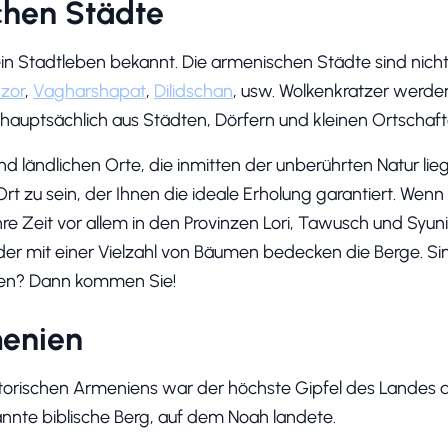
chen Städte
ein Stadtleben bekannt. Die armenischen Städte sind nicht 
zor
,
Vagharshapat
,
Dilidschan
, usw. Wolkenkratzer werden 
hauptsächlich aus Städten, Dörfern und kleinen Ortschaft
nd ländlichen Orte, die inmitten der unberührten Natur li
Ort zu sein, der Ihnen die ideale Erholung garantiert. Wenn
re Zeit vor allem in den Provinzen Lori, Tawusch und Syunik
der mit einer Vielzahl von Bäumen bedecken die Berge. Sind
ken? Dann kommen Sie!
menien
torischen Armeniens war der höchste Gipfel des Landes 
kannte biblische Berg, auf dem Noah landete.