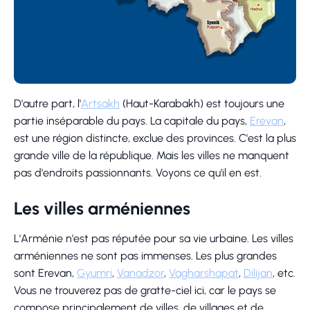
D'autre part, l'
Artsakh
(Haut-Karabakh) est toujours une
partie inséparable du pays. La capitale du pays,
Erevan
,
est une région distincte, exclue des provinces. C'est la plus
grande ville de la république. Mais les villes ne manquent
pas d'endroits passionnants. Voyons ce qu'il en est.
Les villes arméniennes
L'Arménie n'est pas réputée pour sa vie urbaine. Les villes
arméniennes ne sont pas immenses. Les plus grandes
sont Erevan,
Gyumri
,
Vanadzor
,
Vagharshapat
,
Dilijan
, etc.
Vous ne trouverez pas de gratte-ciel ici, car le pays se
compose principalement de villes, de villages et de