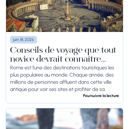
juin 18, 2026
Conseils de voyage que tout
novice devrait connaître
avant de se rendre à Rome
Rome est l'une des destinations touristiques les
plus populaires au monde. Chaque année, des
millions de personnes affluent dans cette ville
antique pour voir ses sites et profiter de sa
culture. Si vous prévoyez de visiter...
Poursuivre la lecture