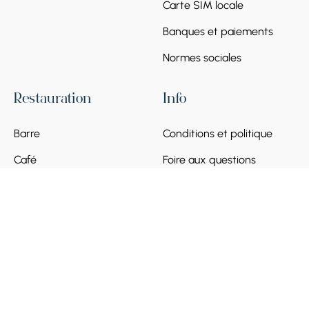
Carte SIM locale
Banques et paiements
Normes sociales
Restauration
Info
Barre
Conditions et politique
Café
Foire aux questions
Devenir partenaire
© 2026 Armenia Discovery. Tous droits réservés.
Propulsé par
Munich Ventures
ENG
ՀԱՅ
РУС
FRA
DEU
ITA