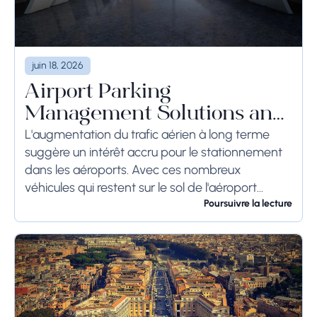
juin 18, 2026
Airport Parking
Management Solutions and
Systems
L'augmentation du trafic aérien à long terme
suggère un intérêt accru pour le stationnement
dans les aéroports. Avec ces nombreux
véhicules qui restent sur le sol de l'aéroport
pendant une longue période, voire des
Poursuivre la lecture
semaines, les...