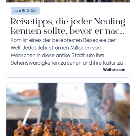
Juni 18, 2026
Reisetipps, die jeder Neuling
kennen sollte, bevor er nach
Rom reist
Rom ist eines der beliebtesten Reiseziele der
Welt. Jedes Jahr strömen Millionen von
Menschen in diese antike Stadt, um ihre
Sehenswürdigkeiten zu sehen und ihre Kultur zu
genießen. Wenn Sie demnächst einen Besuch in
Weiterlesen
Rom planen,...