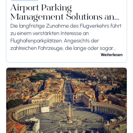
Airport Parking
Management Solutions and
Systems
Die langfristige Zunahme des Flugverkehrs führt
zu einem verstärkten Interesse an
Flughafenparkplätzen. Angesichts der
zahlreichen Fahrzeuge, die lange oder sogar
wochenlang auf dem Flughafengelände
Weiterlesen
verbleiben, sollten die bodenseitigen
Begrenzungen angemessen berücksichtigt
werden, um schwerwiegende Folgen zu...