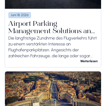
Juni 18, 2026
Airport Parking
Management Solutions and
Systems
Die langfristige Zunahme des Flugverkehrs führt
zu einem verstärkten Interesse an
Flughafenparkplätzen. Angesichts der
zahlreichen Fahrzeuge, die lange oder sogar
wochenlang auf dem Flughafengelände
Weiterlesen
verbleiben, sollten die bodenseitigen
Begrenzungen angemessen berücksichtigt
werden, um schwerwiegende Folgen zu...