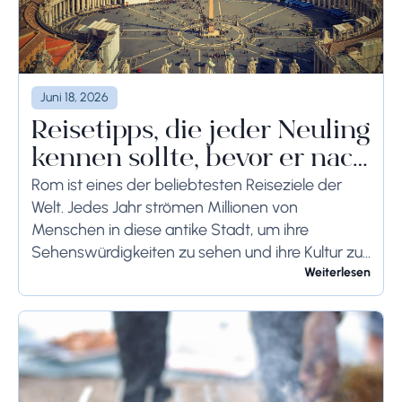
Juni 18, 2026
Reisetipps, die jeder Neuling
kennen sollte, bevor er nach
Rom reist
Rom ist eines der beliebtesten Reiseziele der
Welt. Jedes Jahr strömen Millionen von
Menschen in diese antike Stadt, um ihre
Sehenswürdigkeiten zu sehen und ihre Kultur zu
genießen. Wenn Sie demnächst einen Besuch in
Weiterlesen
Rom planen,...