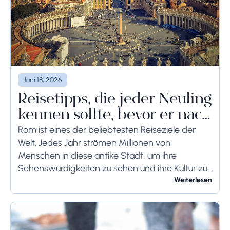
Juni 18, 2026
Reisetipps, die jeder Neuling
kennen sollte, bevor er nach
Rom reist
Rom ist eines der beliebtesten Reiseziele der
Welt. Jedes Jahr strömen Millionen von
Menschen in diese antike Stadt, um ihre
Sehenswürdigkeiten zu sehen und ihre Kultur zu
genießen. Wenn Sie demnächst einen Besuch in
Weiterlesen
Rom planen,...