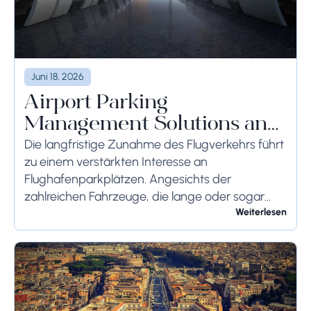
Juni 18, 2026
Airport Parking
Management Solutions and
Systems
Die langfristige Zunahme des Flugverkehrs führt
zu einem verstärkten Interesse an
Flughafenparkplätzen. Angesichts der
zahlreichen Fahrzeuge, die lange oder sogar
wochenlang auf dem Flughafengelände
Weiterlesen
verbleiben, sollten die bodenseitigen
Begrenzungen angemessen berücksichtigt
werden, um schwerwiegende Folgen zu...