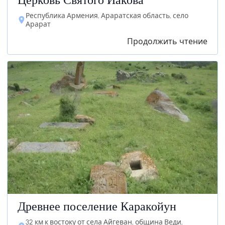
Церковь Святого Иакова
Республика Армения, Араратская область, село
Арарат
Продолжить чтение
Древнее поселение Каракойун
32 км к востоку от села Айгеван, община Веди,