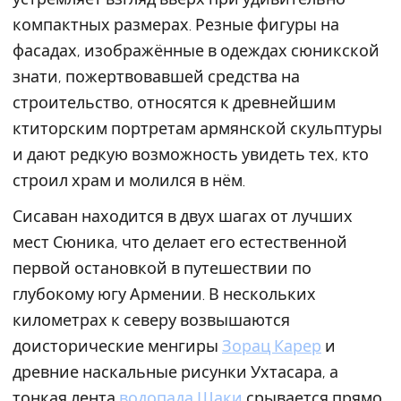
компактных размерах. Резные фигуры на
фасадах, изображённые в одеждах сюникской
знати, пожертвовавшей средства на
строительство, относятся к древнейшим
ктиторским портретам армянской скульптуры
и дают редкую возможность увидеть тех, кто
строил храм и молился в нём.
Сисаван находится в двух шагах от лучших
мест Сюника, что делает его естественной
первой остановкой в путешествии по
глубокому югу Армении. В нескольких
километрах к северу возвышаются
доисторические менгиры
Зорац Карер
и
древние наскальные рисунки Ухтасара, а
тонкая лента
водопада Шаки
срывается прямо