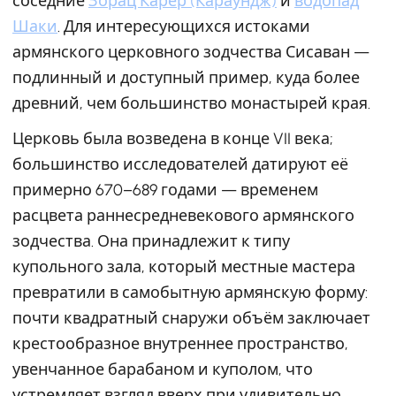
соседние
Зорац Карер (Караундж)
и
водопад
Шаки
. Для интересующихся истоками
армянского церковного зодчества Сисаван —
подлинный и доступный пример, куда более
древний, чем большинство монастырей края.
Церковь была возведена в конце VII века;
большинство исследователей датируют её
примерно 670–689 годами — временем
расцвета раннесредневекового армянского
зодчества. Она принадлежит к типу
купольного зала, который местные мастера
превратили в самобытную армянскую форму:
почти квадратный снаружи объём заключает
крестообразное внутреннее пространство,
увенчанное барабаном и куполом, что
устремляет взгляд вверх при удивительно