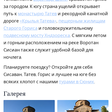
за городом. К югу страна ущелий открывает
путь к
монастырю Татев
и рекордной канатной
дороге
«Крылья Татева»
,
пещерным жилищам
Старого Гориса
и головокружительному
подвесному мосту Хндзореска
. С мягким летом
и горным расположением на реке Воротан
Сисиан также служит удобной базой для
ночлега.
Планируете поездку? Откройте для себя
Сисаван, Татев, Горис и лучшее на юге без
всяких хлопот с нашими
турами в Сюник
.
Галерея