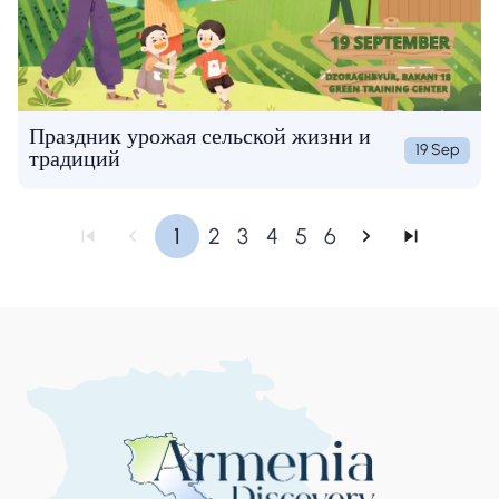
Праздник урожая сельской жизни и
19 Sep
традиций
1
2
3
4
5
6