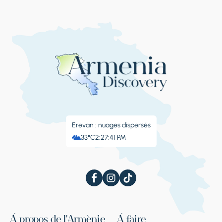
Erevan : nuages ​​dispersés
33°C
2:27:41 PM
À propos de l'Arménie
À faire