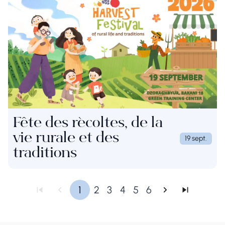
Fête des récoltes, de la
vie rurale et des
19 sept.
traditions
1
2
3
4
5
6