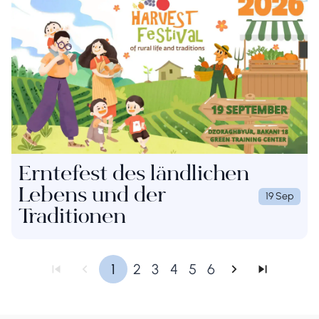
Erntefest des ländlichen
Lebens und der
19 Sep
Traditionen
1
2
3
4
5
6