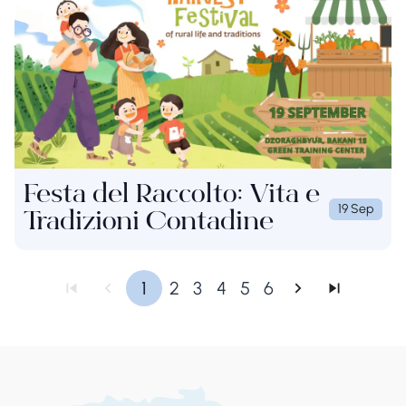
Festa del Raccolto: Vita e
19 Sep
Tradizioni Contadine
1
2
3
4
5
6