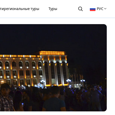
тирегиональные туры
Туры
РУС