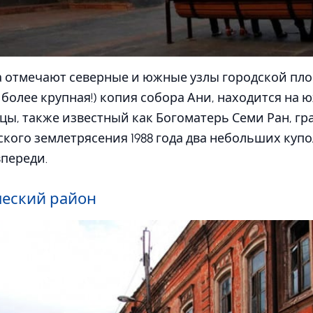
ка отмечают северные и южные узлы городской пл
и более крупная!) копия собора Ани, находится на 
ы, также известный как Богоматерь Семи Ран, гра
кого землетрясения 1988 года два небольших купо
переди.
ческий район