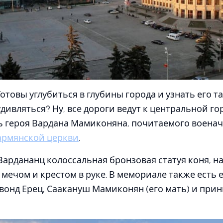
отовы углубиться в глубины города и узнать его та
удивляться? Ну, все дороги ведут к центральной г
ть героя Вардана Мамиконяна, почитаемого воена
армянской церкви
.
ардананц колоссальная бронзовая статуя коня, н
мечом и крестом в руке. В мемориале также есть 
евонд Ерец, Саакануш Мамиконян (его мать) и прин