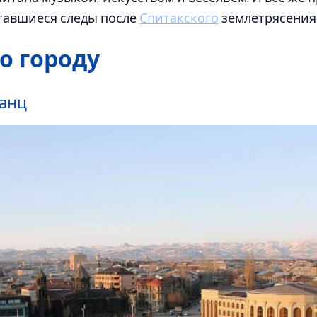
ставшиеся следы после
Спитакского
землетрясения 
о городу
анц