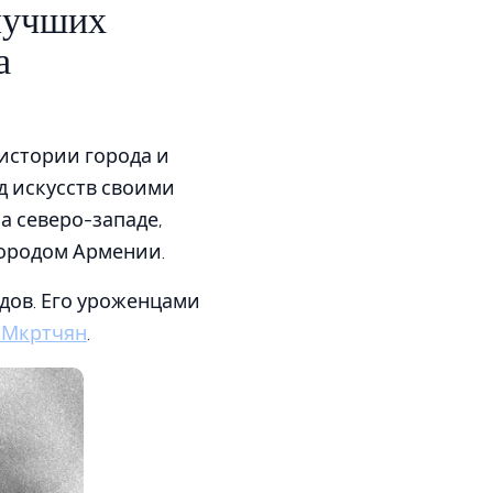
 лучших
а
 истории города и
д искусств своими
 северо-западе,
ородом Армении.
дов. Его уроженцами
 Мкртчян
.