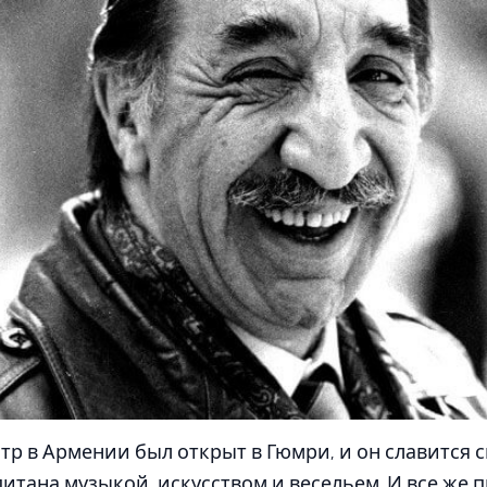
р в Армении был открыт в Гюмри, и он славится 
итана музыкой, искусством и весельем. И все же 