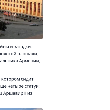
йны и загадки,
ородской площади.
чальника Армении,
а котором сидит
еще четыре статуи:
ц Аршавир II из