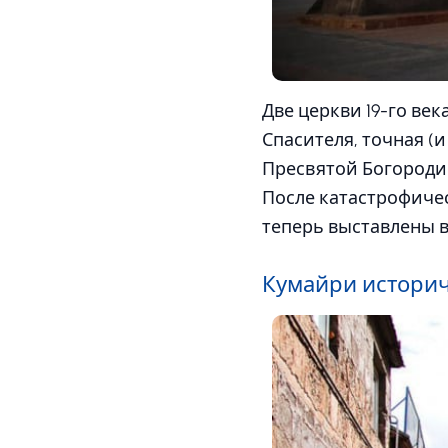
Две церкви 19-го ве
Спасителя, точная (
Пресвятой Богородиц
После катастрофичес
теперь выставлены в
Кумайри истори