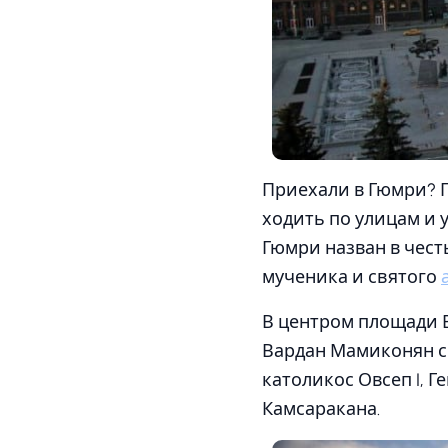
Приехали в Гюмри? Г
ходить по улицам и 
Гюмри назван в чес
мученика и святого
В центром площади В
Вардан Мамиконян с 
католикос Овсеп I, Г
Камсаракана.