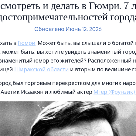
смотреть и делать в Гюмри. 7
достопримечательностей город
Обновлено Июнь 12, 2026
хать в
Гюмри
. Может быть, вы слышали о богатой
, может быть, вы хотите увидеть знаменитый горо
 знаменитый юмор его жителей? Расположенный на
лицей
Ширакской области
и вторым по величине г
ород был торговым перекрестком для многих наро
 Аветик Исаакян и любимый актер
Мгер (Фрунзик)