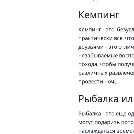
Кемпинг
Кемпинг - это, безу
практически все, чт
друзьями - это отли
незабываемые воспом
похода, чтобы полу
различных развлечен
провести ночь.
Рыбалка ил
Рыбалка - это еще о
могут подарить потр
наслаждаться времен