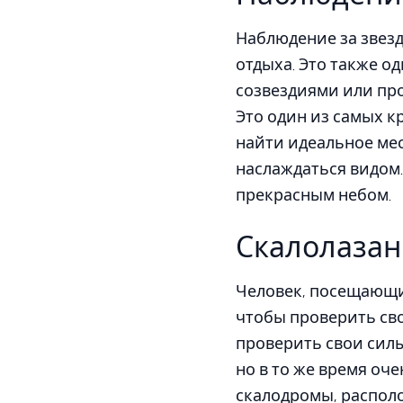
Наблюдение за звез
отдыха. Это также о
созвездиями или про
Это один из самых к
найти идеальное мест
наслаждаться видом.
прекрасным небом.
Скалолазан
Человек, посещающи
чтобы проверить сво
проверить свои силы
но в то же время оче
скалодромы, распол