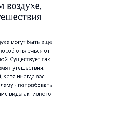
м воздухе,
тешествия
духе могут быть еще
пособ отвлечься от
ой. Существует так
емя путешествия.
 Хотя иногда вас
блему - попробовать
шие виды активного