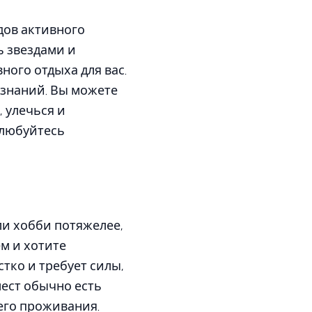
дов активного
ь звездами и
ного отдыха для вас.
 знаний. Вы можете
, улечься и
 любуйтесь
и хобби потяжелее,
м и хотите
стко и требует силы,
мест обычно есть
его проживания.