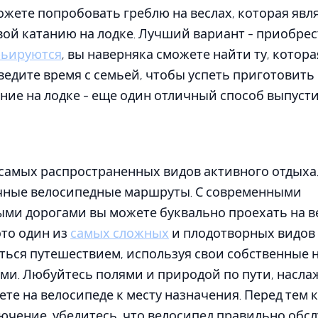
ожете попробовать греблю на веслах, которая явл
ой катанию на лодке. Лучший вариант - приобрес
рьируются
, вы наверняка сможете найти ту, котор
ведите время с семьей, чтобы успеть приготовить 
ание на лодке - еще один отличный способ выпусти
 самых распространенных видов активного отдыха.
чные велосипедные маршруты. С современными
ми дорогами вы можете буквально проехать на в
 это один из
самых сложных
и плодотворных видов 
ься путешествием, используя свои собственные н
ми. Любуйтесь полями и природой по пути, насл
ете на велосипеде к месту назначения. Перед тем 
ючение, убедитесь, что велосипед правильно обс