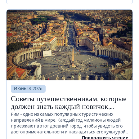
времени или даже недель, необходимо должным
образом продумать, как избежать...
Июнь 18, 2026
Советы путешественникам, которые
должен знать каждый новичок,
прежде чем отправиться в Рим
Рим - одно из самых популярных туристических
направлений в мире. Каждый год миллионы людей
приезжают в этот древний город, чтобы увидеть его
достопримечательности и насладиться его культурой.
Если вы планируете посетить Рим в ближайшее
Продолжить чтение