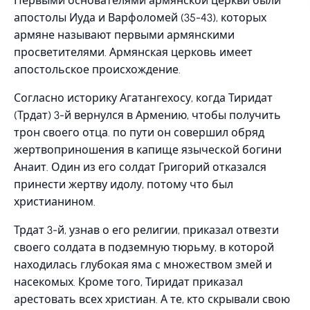
Первыми основателями армянской церкви были
апостолы Иуда и Варфоломей (35-43), которых
армяне называют первыми армянскими
просветителями. Армянская церковь имеет
апостольское происхождение.
Согласно историку Агатангехосу, когда Тиридат
(Трдат) 3-й вернулся в Армению, чтобы получить
трон своего отца. по пути он совершил обряд
жертвоприношения в капище языческой богини
Анаит. Один из его солдат Григорий отказался
принести жертву идолу, потому что был
христианином.
Трдат 3-й, узнав о его религии, приказал отвезти
своего солдата в подземную тюрьму, в которой
находилась глубокая яма с множеством змей и
насекомых. Кроме того, Тиридат приказал
арестовать всех христиан. А те, кто скрывали свою