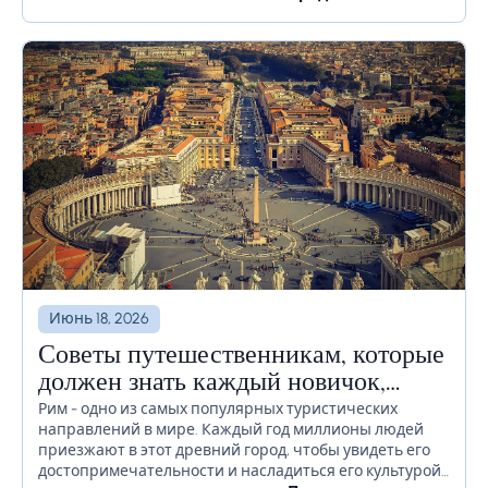
времени или даже недель, необходимо должным
образом продумать, как избежать...
Июнь 18, 2026
Советы путешественникам, которые
должен знать каждый новичок,
прежде чем отправиться в Рим
Рим - одно из самых популярных туристических
направлений в мире. Каждый год миллионы людей
приезжают в этот древний город, чтобы увидеть его
достопримечательности и насладиться его культурой.