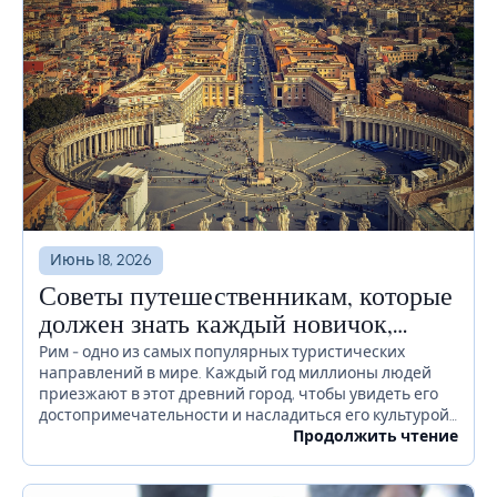
Июнь 18, 2026
Советы путешественникам, которые
должен знать каждый новичок,
прежде чем отправиться в Рим
Рим - одно из самых популярных туристических
направлений в мире. Каждый год миллионы людей
приезжают в этот древний город, чтобы увидеть его
достопримечательности и насладиться его культурой.
Если вы планируете посетить Рим в ближайшее
Продолжить чтение
время, есть...