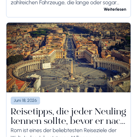
zahlreichen Fahrzeuge, die lange oder sogar
wochenlang auf dem Flughafengelände
Weiterlesen
verbleiben, sollten die bodenseitigen
Begrenzungen angemessen berücksichtigt
werden, um schwerwiegende Folgen zu...
Juni 18, 2026
Reisetipps, die jeder Neuling
kennen sollte, bevor er nach
Rom reist
Rom ist eines der beliebtesten Reiseziele der