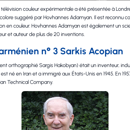
élévision couleur expérimentale a été présentée à Londres 
ricolore suggéré par Hovhannes Adamyan. Il est reconnu c
sion en couleur. Hovhannes Adamyan est également un sci
nieur et auteur de plus de 20 inventions.
 arménien n° 3 Sarkis Acopian
t orthographié Sargis Hakobyan) était un inventeur, indust
 est né en Iran et a immigré aux États-Unis en 1945. En 19
pian Technical Company.