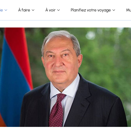
ie
À faire
À voir
Planifiez votre voyage
Mu