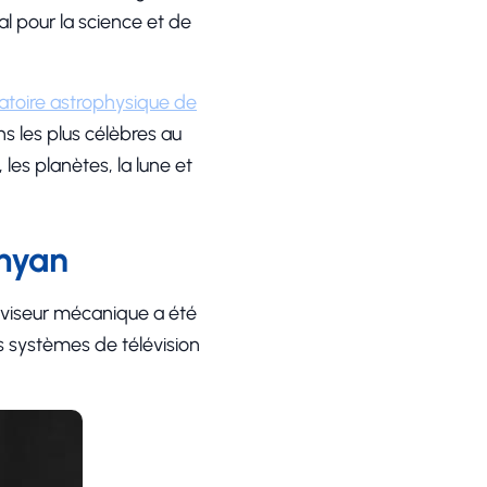
al pour la science et de
atoire astrophysique de
 les plus célèbres au
 les planètes, la lune et
myan
léviseur mécanique a été
es systèmes de télévision