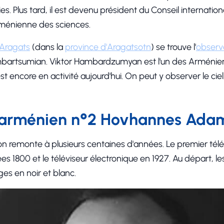
es. Plus tard, il est devenu président du Conseil internation
rménienne des sciences.
Aragats
(dans la
province d'Aragatsotn
) se trouve l'
observ
bartsumian. Viktor Hambardzumyan est l'un des Arméniens
 encore en activité aujourd'hui. On peut y observer le ciel,
e arménien n°2 Hovhannes Ada
sion remonte à plusieurs centaines d'années. Le premier té
ées 1800 et le téléviseur électronique en 1927. Au départ, l
es en noir et blanc.