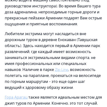
можно водить машину самостоятельно (под
руководством инструктора). Во время Вашего тура
доза адреналина, непроходимые горные дороги и
прекрасные пейзажи Армении подарят Вам острые
ощущения и приятные воспоминания.
Любители экстрима могут насладиться вне
дорожным туром в деревне Енокаван (Тавушская
область). Здесь находится первый в Армении парк
развлечений, где каждый имеет возможность
заниматься экстремальными видами спорта, не
имея профессиональных или специальных
навыков. Наличие в парке
Zip Line
, возможность
полетать на параплане, проехаться на велосипеде
по горным маршрутам - это еще один шаг
ведущий к здоровому образу жизни.
Гора Арагац
также является идеальным местом для
джип туров по Армении. Конечно, это тот случай,