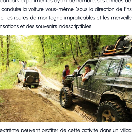
hauffeurs expérimentés ayant de nombreuses années de pr
conduire la voiture vous-même (sous la direction de l'ins
ine, les routes de montagne impraticables et les mervei
sations et des souvenirs indescriptibles.
'extrême peuvent profiter de cette activité dans un vil