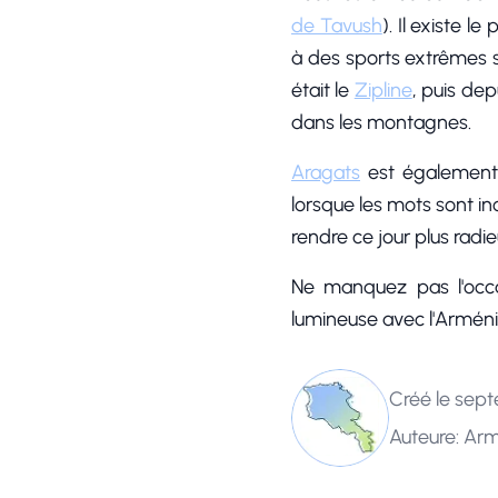
de Tavush
). Il existe l
à des sports extrêmes s
était le
Zipline
, puis de
dans les montagnes.
Aragats
est également u
lorsque les mots sont in
rendre ce jour plus radie
Ne manquez pas l'occa
lumineuse avec l'Arméni
Créé le sept
Auteure: Ar