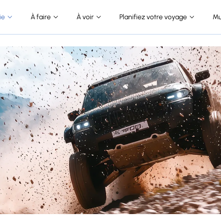
ie
À faire
À voir
Planifiez votre voyage
Mu