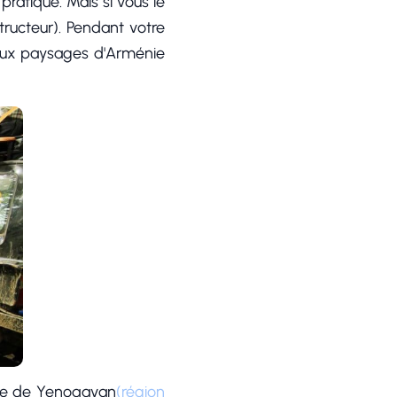
atique. Mais si vous le
tructeur). Pendant votre
lleux paysages d'Arménie
lage de Yenoqavan
(région