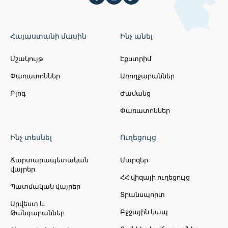
Հայաստանի մասին
Ինչ անել
Մշակույթ
Էքստրիմ
Փառատոններ
Առողջարաններ
Բլոգ
Ժամանց
Փառատոններ
Ինչ տեսնել
Ուղեցույց
Ճարտարապետական
Մարզեր
վայրեր
ՀՀ վիզայի ուղեցույց
Պատմական վայրեր
Տրանսպորտ
Արվեստ և
Բջջային կապ
Թանգարաններ