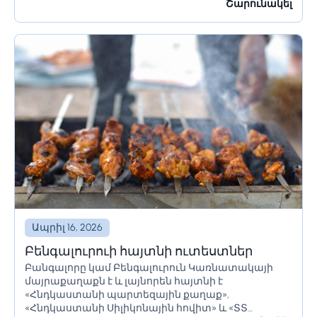
մշակույթը։ Եթե մոտ ժամանակներս պլանավորում
Շարունակել
եք այցելել Հռոմ, կան մի քանի բաներ, որոնք...
Ապրիլ 16, 2026
Բենգալուրուի հայտնի ուտեստներ
Բանգալորը կամ Բենգալուրուն Կառնատակայի
մայրաքաղաքն է և լայնորեն հայտնի է
«Հնդկաստանի պարտեզային քաղաք»,
«Հնդկաստանի Սիլիկոնային հովիտ» և «ՏՏ