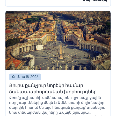
ժամանակ՝ օրեր կամ նույնիսկ շաբաթներ,
հողատարածքի սահմանափակումները պետք է
ճիշտ հաշվարկվեն՝ անցանկալի հետևանքներից
խուսափելու համար:...
Հունիս 18, 2026
Յուրաքանչյուր նորեկի համար
ճանապարհորդական խորհուրդներ,
Հռոմը աշխարհի ամենահայտնի զբոսաշրջային
որոնք պետք է իմանա Հռոմ գնալուց
ուղղություններից մեկն է։ Ամեն տարի միլիոնավոր
առաջ
մարդիկ հոսում են այս հնագույն քաղաք՝ տեսնելու
նրա տեսարժան վայրերը և վայելելու նրա