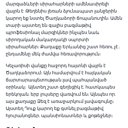
մարզաձևերի սիրահարների ամենասիրելի
վայրն է: Թեղենիս լեռան ձյունապատ լանջերին
կարող եք նստել Ծաղկաձորի ճոպանուղին։ Ամեն
տարի այստեղ են գալիս բազմաթիվ
պրոֆեսիոնալ մարզիկներ ինչպես նաև
սիրողական մակարդակի սպորտի
սիրահարներ։ Քաղաքը Երևանից շատ հեռու չէ․
ընդամենը մեկ ժամվա հեռավորություն։
Կեչառիսի վանքը հաջորդ հայտնի վայրն է
Ծաղկաձորում։ Այն համարվում է հայկական
ճարտարապետության լավ պահպանված
օրինակ։ Այնտեղ շատ գեղեցիկ է, հատկապես
երեկոյան, երբ լույսերը վառվում են։ Այնպես որ,
այս քաղաքը Ձեզ է առաջարկում լավագույնը։
Այստեղ Դուք կարող եք գտնել բազմաթիվ
հյուրանոցներ, պանսիոնատներ և քոթեջներ։