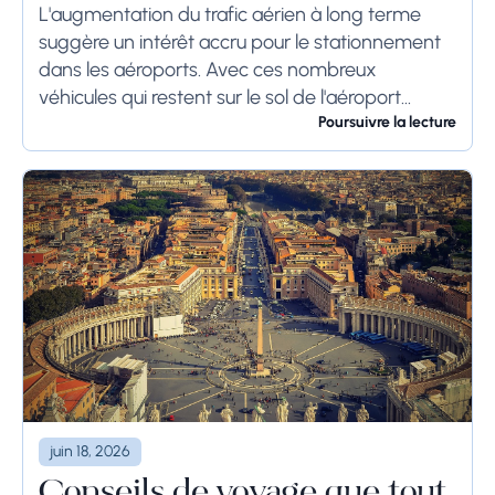
Systems
L'augmentation du trafic aérien à long terme
suggère un intérêt accru pour le stationnement
dans les aéroports. Avec ces nombreux
véhicules qui restent sur le sol de l'aéroport
pendant une longue période, voire des
Poursuivre la lecture
semaines, les...
juin 18, 2026
Conseils de voyage que tout