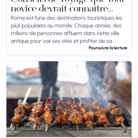
novice devrait connaître
avant de se rendre à Rome
Rome est l'une des destinations touristiques les
plus populaires au monde. Chaque année, des
millions de personnes affluent dans cette ville
antique pour voir ses sites et profiter de sa
culture. Si vous prévoyez de visiter...
Poursuivre la lecture