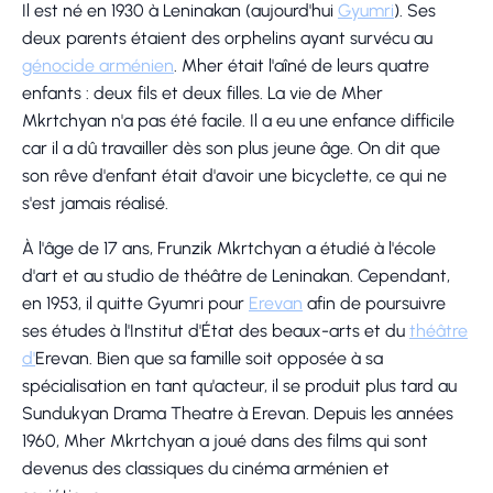
Il est né en 1930 à Leninakan (aujourd'hui
Gyumri
). Ses
deux parents étaient des orphelins ayant survécu au
génocide arménien
. Mher était l'aîné de leurs quatre
enfants : deux fils et deux filles. La vie de Mher
Mkrtchyan n'a pas été facile. Il a eu une enfance difficile
car il a dû travailler dès son plus jeune âge. On dit que
son rêve d'enfant était d'avoir une bicyclette, ce qui ne
s'est jamais réalisé.
À l'âge de 17 ans, Frunzik Mkrtchyan a étudié à l'école
d'art et au studio de théâtre de Leninakan. Cependant,
en 1953, il quitte Gyumri pour
Erevan
afin de poursuivre
ses études à l'Institut d'État des beaux-arts et du
théâtre
d'
Erevan. Bien que sa famille soit opposée à sa
spécialisation en tant qu'acteur, il se produit plus tard au
Sundukyan Drama Theatre à Erevan. Depuis les années
1960, Mher Mkrtchyan a joué dans des films qui sont
devenus des classiques du cinéma arménien et