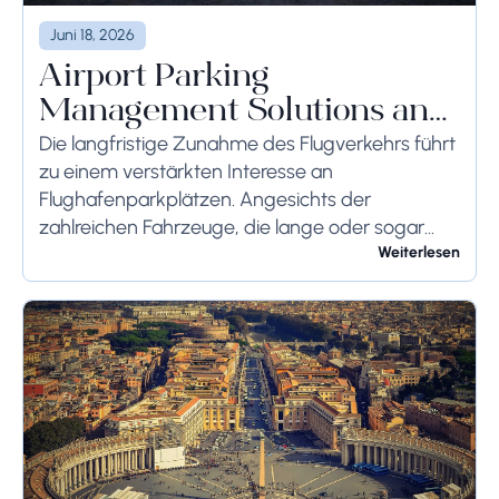
Juni 18, 2026
Airport Parking
Management Solutions and
Systems
Die langfristige Zunahme des Flugverkehrs führt
zu einem verstärkten Interesse an
Flughafenparkplätzen. Angesichts der
zahlreichen Fahrzeuge, die lange oder sogar
wochenlang auf dem Flughafengelände
Weiterlesen
verbleiben, sollten die bodenseitigen
Begrenzungen angemessen berücksichtigt
werden, um schwerwiegende Folgen zu...