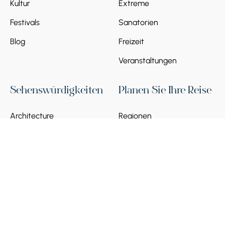
Kultur
Extreme
Festivals
Sanatorien
Blog
Freizeit
Veranstaltungen
Sehenswürdigkeiten
Planen Sie Ihre Reise
Architecture
Regionen
Historische Stätten
Armenien Visumführer
2026
Künste & Museen
Verkehr in Armenien
Natur & Landschaften
Lokale SIM-Karte
Banken und
Zahlungsverkehr