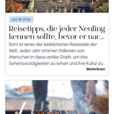
Juni 18, 2026
Reisetipps, die jeder Neuling
kennen sollte, bevor er nach
Rom reist
Rom ist eines der beliebtesten Reiseziele der
Welt. Jedes Jahr strömen Millionen von
Menschen in diese antike Stadt, um ihre
Sehenswürdigkeiten zu sehen und ihre Kultur zu
genießen. Wenn Sie demnächst einen Besuch in
Weiterlesen
Rom planen,...