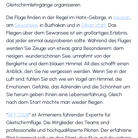
Gleitschirmlehrgänge organisieren.
Die Flüge finden in der Regel im Hatis-Gebirge, in
Aparan
,
am
Sewansee
, in Buzhakan und in
Dilijan statt.
Das
Fliegen über dem Sewansee ist ein großartiges Erlebnis,
das jeder einmal ausprobieren sollte. Während des Fluges
werden Sie Zeuge von etwas ganz Besonderem: dem
riesigen, wunderschönen See, umrahmt von der
Bergkette und dem blauen Himmel. All dies schafft einen
Anblick, den Sie nie vergessen werden. Wenn Sie in der
Luft sind, fühlen Sie sich wie ein Vogel am Himmel, die
Emotionen, Gefühle, das Adrenalin und die Schönheit um
Sie herum geben Ihnen eine Lebenserfahrung. Gleich
nach dem Start möchte man wieder fliegen.
"
SKY CLUB
" ist Armeniens führender Experte für
Gleitschirmflüge. Die Mitglieder des Teams sind
professionelle und hochqualifizierte Piloten. Der erfahrene
Pilot kümmert sich um den Start, den Flug und die sichere