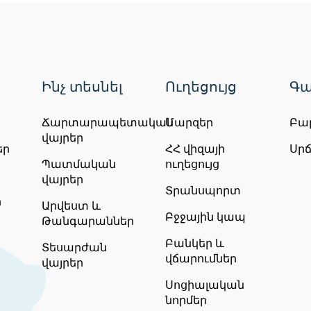
Ինչ տեսնել
Ուղեցույց
Գա
Ճարտարապետական
Մարզեր
Բա
վայրեր
եր
ՀՀ վիզայի
Սր
Պատմական
ուղեցույց
վայրեր
Տրանսպորտ
ր
Արվեստ և
Բջջային կապ
Թանգարաններ
Բանկեր և
Տեսարժան
վճարումներ
վայրեր
Սոցիալական
նորմեր