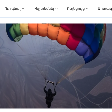
Ուր գնալ
Ինչ տեսնել
Ուղեցույց
Արտագ