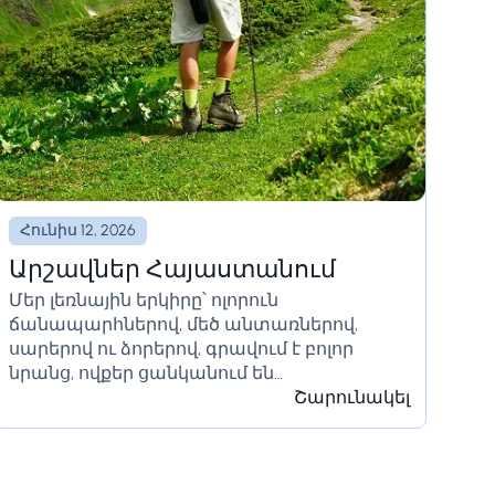
Հունիս 12, 2026
Արշավներ Հայաստանում
Մեր լեռնային երկիրը՝ ոլորուն
ճանապարհներով, մեծ անտառներով,
սարերով ու ձորերով, գրավում է բոլոր
նրանց, ովքեր ցանկանում են
արձակուրդներն անցկացնել յուրահատուկ
Շարունակել
ձևով: Հայաստանը դրախտ է նրանց
համար, ովքեր ցանկանում են ունենալ
արկածներով լի ակտիվ շրջագայություն:
Արշավներ Հայաստանում․...