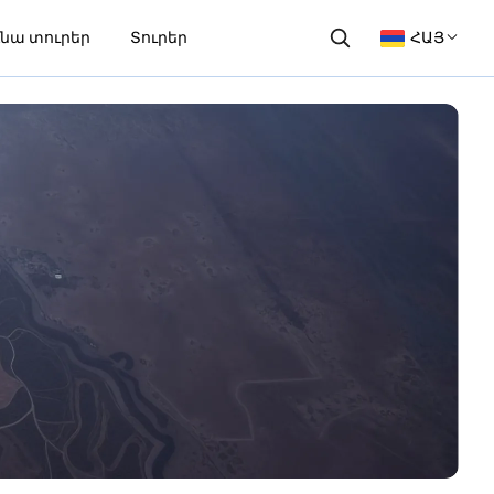
նա տուրեր
Տուրեր
ՀԱՅ