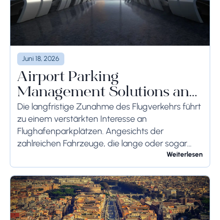
Juni 18, 2026
Airport Parking
Management Solutions and
Systems
Die langfristige Zunahme des Flugverkehrs führt
zu einem verstärkten Interesse an
Flughafenparkplätzen. Angesichts der
zahlreichen Fahrzeuge, die lange oder sogar
wochenlang auf dem Flughafengelände
Weiterlesen
verbleiben, sollten die bodenseitigen
Begrenzungen angemessen berücksichtigt
werden, um schwerwiegende Folgen zu...