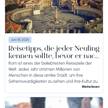
Juni 18, 2026
Reisetipps, die jeder Neuling
kennen sollte, bevor er nach
Rom reist
Rom ist eines der beliebtesten Reiseziele der
Welt. Jedes Jahr strömen Millionen von
Menschen in diese antike Stadt, um ihre
Sehenswürdigkeiten zu sehen und ihre Kultur zu
genießen. Wenn Sie demnächst einen Besuch in
Weiterlesen
Rom planen,...