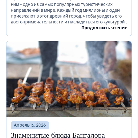
прежде чем отправиться в Рим
Рим - одно из самых популярных туристических
направлений в мире. Каждый год миллионы людей
приезжают в этот древний город, чтобы увидеть его
достопримечательности и насладиться его культурой.
Если вы планируете посетить Рим в ближайшее
Продолжить чтение
время, есть...
Апрель 16, 2026
Знаменитые блюда Бангалора