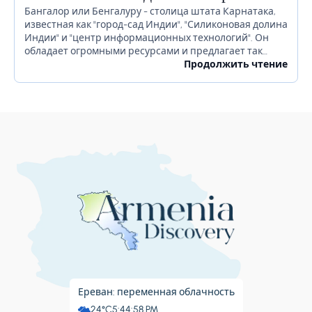
Бангалор или Бенгалуру - столица штата Карнатака,
известная как "город-сад Индии", "Силиконовая долина
Индии" и "центр информационных технологий". Он
обладает огромными ресурсами и предлагает так
много для своих жителей. Бангалор славится
Продолжить чтение
красивыми садами, ночной жизнью, религиозными...
Ереван: переменная облачность
24°C
5:44:59 PM