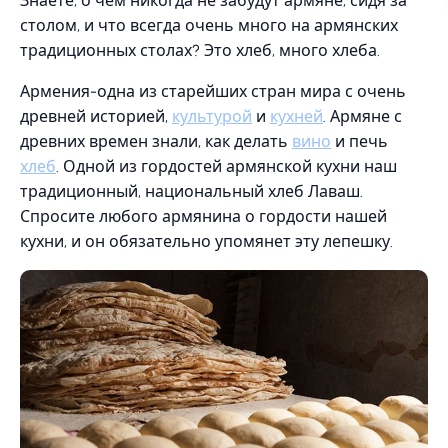
Знаете, о чем никогда не забудут армяне, сидя за
столом, и что всегда очень много на армянских
традиционных столах? Это хлеб, много хлеба.
Армения-одна из старейших стран мира с очень
древней историей,
культурой
и
кухней
. Армяне с
древних времен знали, как делать
вино
и печь
хлеб
. Одной из гордостей армянской кухни наш
традиционный, национальный хлеб Лаваш.
Спросите любого армянина о гордости нашей
кухни, и он обязательно упомянет эту лепешку.