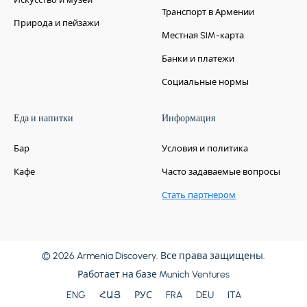
Транспорт в Армении
апостольской церкви. Поездка в Гори
Природа и пейзажи
Город. Посетите Музей Сталина, в котором
Местная SIM-карта
собрано более 60 000 артефактов, место
рождения Сталина и пуленепробиваемый
Банки и платежи
поезд, в котором он ездил.
Социальные нормы
Затем осмотрите древний пещерный город
Уплисцихе с его уникальной скальной
архитектурой.
Еда и напитки
Информация
Насладитесь местным обедом неподалеку.
Поезжайте в Тбилиси. Ужин и ночевка
Бар
Условия и политика
Кафе
Часто задаваемые вопросы
Стать партнером
© 2026 Armenia Discovery. Все права защищены.
день 5
Работает на базе
Munich Ventures
ENG
ՀԱՅ
РУС
FRA
DEU
ITA
Остановкa 1.
Тбилиси - Бодбе -