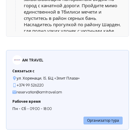
город с канатной дороги. Пройдите мимо
единственной в Тбилиси мечети и
спуститесь в район серных бань.
Насладитесь прогулкой по району Шарден,
где полно узких улочек с уютными кафе,
винными барами и сувенирными лавками,
и вдохните историю Старого Тбилиси.
Также посетите собор Сиони, базилику
Анчисхати и знаменитую башню с часами
AM TRAVEL
театра Резо Габриадзе, а затем перейдите
по Мосту Мира в парк Рике. На трамвае мы
Связаться с
поднимемся на фуникулер и насладимся
ул. Хоренаци, 15, БЦ «Элит Плаза»
видом Тбилиси.
+374 99 526220
Ночь в Тбилиси
reservation@amtravel.am
Рабочее время
Пн - Сб - 09:00 - 18:00
Организатор тура