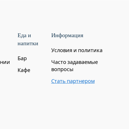
мест в Армении -
Еда и
Информация
д Воротанским ущельем
напитки
Условия и политика
Бар
ении
Часто задаваемые
вопросы
Кафе
Стать партнером
лижан через горный