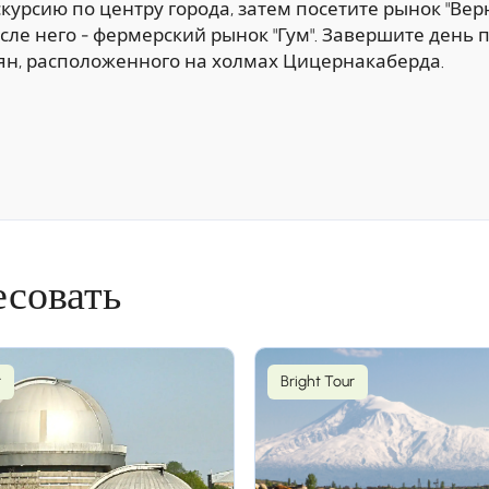
урсию по центру города, затем посетите рынок "Вер
сле него - фермерский рынок "Гум". Завершите день
н, расположенного на холмах Цицернакаберда.
есовать
миадзин - Винный завод - Ереван
роенного в VII веке. Затем продолжите поездку в Эч
r
Bright Tour
нской апостольской церкви. Посетите собор Матери
Армянской Апостольской Церкви. Продолжите поездку
щение в Ереван.