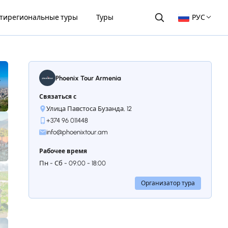
тирегиональные туры
Туры
РУС
Phoenix Tour Armenia
Связаться с
Улица Павстоса Бузанда, 12
+374 96 011448
info@phoenixtour.am
Рабочее время
Пн - Сб - 09:00 - 18:00
Организатор тура