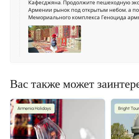
Кафесджяна. Продолжите пешеходную экск
Армении рынок под открытым небом, а по
Мемориального комплекса Геноцида армя
день 3
Вас также может заинтер
Остановкa 1.
Ереван - Звартноц - Эч
Поезжайте к руинам собора Звартноц, пост
Armenia Holidays
Bright Tou
административный и духовный центр Армя
церкви, где хранятся главные реликвии 
винодельню для дегустации вина. Возвра