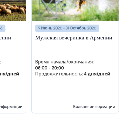
26
9 Июнь 2026 - 31 Октябрь 2026
ении
Мужская вечеринка в Армении
о завода - Горис
:
Время начала/окончания:
атывающая дух
08:00 - 20:00
е по живописной
дня/дней
Продолжительность:
4 дня/дней
семейную винодельню,
информации
Больше информации