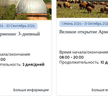
1 Июнь 2026 - 31 Октябрь 20
26 - 30 Сентябрь 2026
Великое открытие Арм
рмении: 3-дневный
ещера Арени-1 - Нораванк - посещение винног
Время начала/окончания
ите монастырь Хор Вирап, откуда открывается захв
чала/окончания:
08:00 - 20:00
:00
зжайте в пещеру птиц Арени-1. После этого проедьт
Продолжительность:
10 
тельность:
3 дня/дней
тить монастырь Нораванк. Затем посетите местную 
ыми винами. Поезжайте в Горис.
Больше информации
Больше 