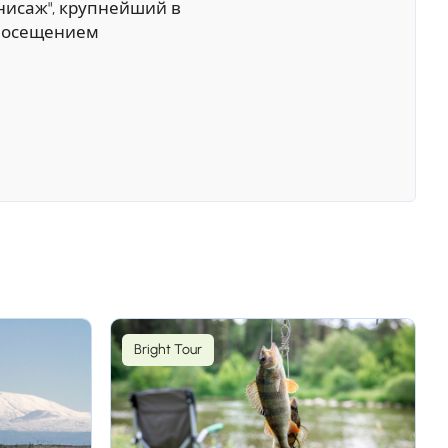
нисаж", крупнейший в
 посещением
миадзин -
Bright Tour
 и музей внутри
 в местную