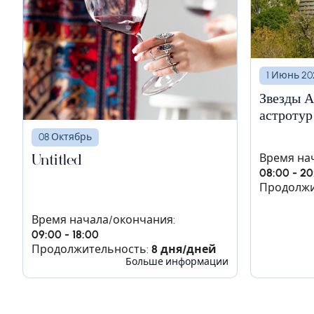
1 Июнь 20
день 4
Звезды А
астротур
Остановкa 1.
Ереван - Хор Вирап - п
08 Октябрь
Поезжайте в южную часть Армении. Посет
Время на
Untitled
08:00 - 20
величина и великолепие горы Арарат. Пое
Продолжи
верхней части долины Амагу, чтобы посе
известную своими вкусными сухими красн
Время начала/окончания:
09:00 - 18:00
Продолжительность:
8 дня/дней
Больше информации