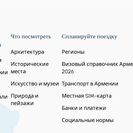
тевский монастырь - Горис
Затем отправляйтесь в одно из самых впечатляющих 
Что посмотреть
Спланируйте поездку
натной дороге "Крылья Татева", чтобы пролететь на
я
Архитектура
Регионы
м
Исторические
Визовый справочник Арм
места
2026
рии
Искусство и музеи
Транспорт в Армении
Природа и
Местная SIM-карта
али
пейзажи
Банки и платежи
Социальные нормы
перевал Варденяц - Дилижан
 называют армянским Стоунхенджем. Поезжайте в Ди