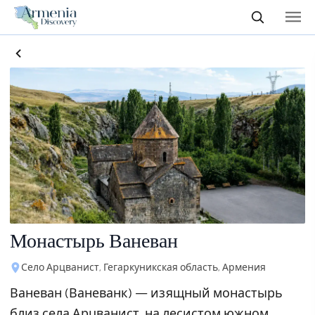
Монастырь Ваневан
Село Арцванист, Гегаркуникская область, Армения
Ваневан (Ваневанк) — изящный монастырь
близ села Арцванист, на лесистом южном