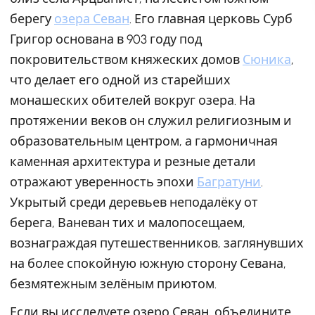
берегу
озера Севан
. Его главная церковь Сурб
Григор основана в 903 году под
покровительством княжеских домов
Сюника
,
что делает его одной из старейших
монашеских обителей вокруг озера. На
протяжении веков он служил религиозным и
образовательным центром, а гармоничная
каменная архитектура и резные детали
отражают уверенность эпохи
Багратуни
.
Укрытый среди деревьев неподалёку от
берега, Ваневан тих и малопосещаем,
вознаграждая путешественников, заглянувших
на более спокойную южную сторону Севана,
безмятежным зелёным приютом.
Если вы исследуете озеро Севан, объедините