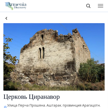
Церковь Циранавор
Улица Перча Прошяна, Аштарак, провинция Арагацотн,