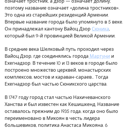
означает тростник, а дзор — означает долину,
поэтому название означает «долина тростников».
Это одна из старейших резиденций Армении.
Впервые название города было упомянуто в 5 веке.
Он принадлежал кантону Вайоц Дзор
Сюника
,
который был 9-й провинцией Великой Армении.
В средние века Шелковый путь проходил через
Вайоц Дзор, где соединялись города
Мартуни
и
Ехегнадзор. В течение 10 и 13 веков в городе было
построено множество церквей, монастырских
комплексов, мостов и караван-сараев․ Tогда
Ехегнадзор был частью Сюникского царства.
В 1747 году город стал частью Нахичеванского
Ханства и был известен как Кешишкенд. Название
оставалось прежним до 1935 года, когда оно было
переименовано в Микоян в честь лидера
большевиков, политика Анастаса Микояна. 6