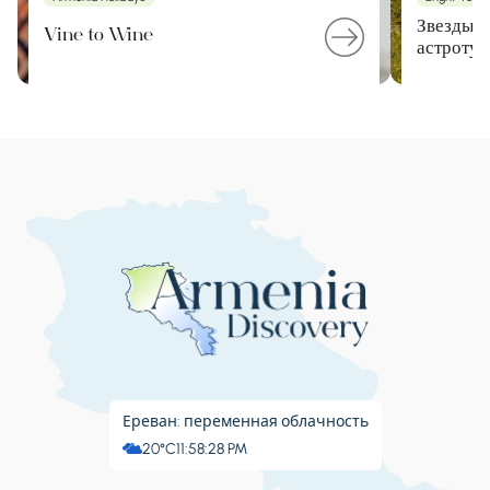
Звезды А
Vine to Wine
астротур
Ереван: переменная облачность
20°C
11:58:29 PM