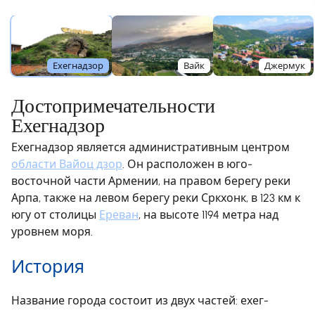
Ехегнадзор
Вайк
Джермук
Достопримечательности
Ехегнадзор
Ехегнадзор является административным центром
области Вайоц дзор
. Он расположен в юго-
восточной части Армении, на правом берегу реки
Арпа, также на левом берегу реки Сркхонк, в 123 км к
югу от столицы
Ереван
, на высоте 1194 метра над
уровнем моря.
История
Название города состоит из двух частей: ехег-