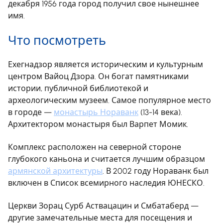
декабря 1956 года город получил свое нынешнее
имя.
Что посмотреть
Ехегнадзор является историческим и культурным
центром Вайоц Дзора. Он богат памятниками
истории, публичной библиотекой и
археологическим музеем. Самое популярное место
в городе —
монастырь Нораванк
(13-14 века).
Архитектором монастыря был Варпет Момик.
Комплекс расположен на северной стороне
глубокого каньона и считается лучшим образцом
армянской архитектуры
. В 2002 году Нораванк был
включен в Список всемирного наследия ЮНЕСКО.
Церкви Зорац Сурб Аствацацин и Смбатаберд —
другие замечательные места для посещения и