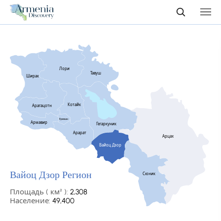
Лори
Тавуш
Ширак
Котайк
Арагацотн
Ереван
Армавир
Гегаркуник
Арарат
Арцах
Вайоц Дзор
Вайоц Дзор Регион
Сюник
Площадь ( км² ):
2,308
Население:
49,400