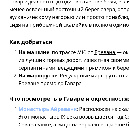
Гавар идеально подходит в качестве базы, есл
менее освоенный восточный берег озера, отпр
вулканическому нагорью или просто понаблюда
сидя на прибрежной скамейке в полном одино
Как добраться
На машине:
по трассе M10 от
Еревана
— ок
из лучших горных дорог, известная свои
серпантинами, ведущими прямиком к бере
На маршрутке:
Регулярные маршруты от а
Ереване прямо до Гавара.
Что посмотреть в Гаваре и окрестностя
Монастырь Айраванк
:
Расположен на скале
Этот монастырь IX века возвышается над Се
Севанаванке, а виды на зеркало воды еще 