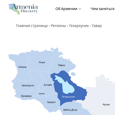
Об Армении
Чем занятьс
Главная страница
Регионы
Гехаркуник
Гавар
Лори
Тавуш
Ширак
Котайк
Арагацотн
Ереван
Армавир
Гегаркуник
Арарат
Арцах
Вайоц Дзор