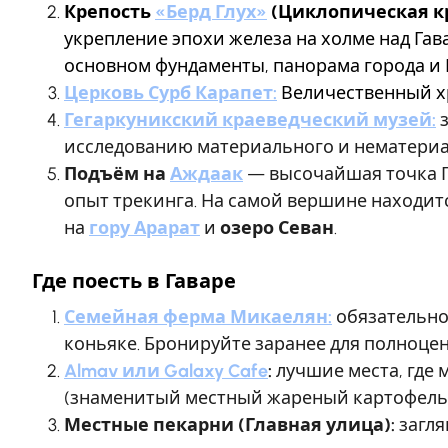
Крепость
«Берд Глух»
(Циклопическая кр
укрепление эпохи железа на холме над Гава
основном фундаменты, панорама города и 
Церковь Сурб Карапет:
Величественный хр
Гегаркуникский краеведческий музей:
исследованию материального и нематериал
Подъём на
Аждаак
— высочайшая точка Г
опыт трекинга. На самой вершине находит
на
гору Арарат
и
озеро Севан
.
Где поесть в Гаваре
Семейная ферма Микаелян:
обязательно
коньяке. Бронируйте заранее для полноцен
Almav или Galaxy Cafe
:
лучшие места, где 
(знаменитый местный жареный картофель)
Местные пекарни (Главная улица):
загля