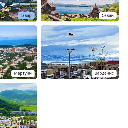
Гавар
Севан
Мартуни
Варденис