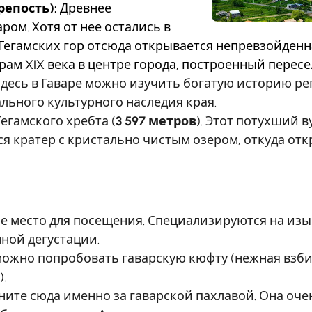
епость):
Древнее
ром. Хотя от нее остались в
Гегамских гор отсюда открывается непревзойденн
ам XIX века в центре города, построенный перес
здесь в Гаваре можно изучить богатую историю ре
ьного культурного наследия края.
егамского хребта (
3 597 метров
). Этот потухший
ся кратер с кристально чистым озером, откуда 
е место для посещения. Специализируются на изы
ной дегустации.
можно попробовать гаварскую кюфту (нежная взби
.
ните сюда именно за гаварской пахлавой. Она оче