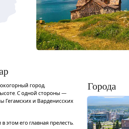
ар
сокогорный город,
Города
ысоте. С одной стороны —
ты Гегамских и Варденисских
 в этом его главная прелесть.