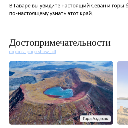
В Гаваре вы увидите настоящий Севан и горы б
по-настоящему узнать этот край.
Достопримечательности
regions_page.show_all
Гора Аздахак