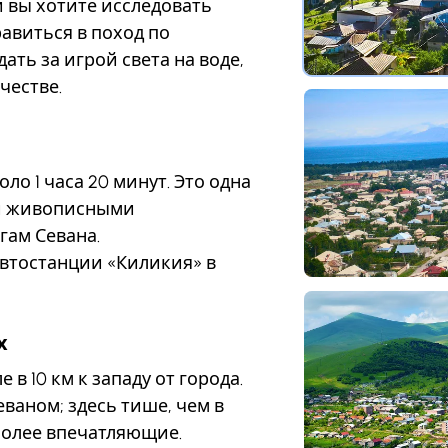
и вы хотите исследовать
авиться в поход по
ть за игрой света на воде,
честве.
оло 1 часа 20 минут. Это одна
ми живописными
гам Севана.
втостанции «Киликия» в
х
 в 10 км к западу от города.
ваном; здесь тише, чем в
более впечатляющие.