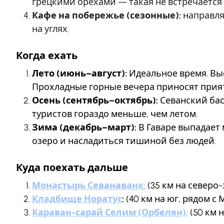
грецкими орехами — такая не встречается
Кафе на побережье (сезонные):
направля
на углях.
Когда ехать
Лето (июнь–август):
Идеальное время. Выс
Прохладные горные вечера приносят прият
Осень (сентябрь–октябрь):
Севанский басс
туристов гораздо меньше, чем летом.
Зима (декабрь–март):
В Гаваре выпадает 
озеро и насладиться тишиной без людей.
Куда поехать дальше
Монастырь Севанаванк:
(35 км на северо
Кладбище Норатус
:
(40 км на юг, рядом с
Караван-сарай Селим (Орбелян):
(50 км 