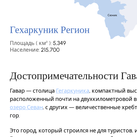
Сюник
Гехаркуник Регион
Площадь ( км² ):
5,349
Население:
215,700
Достопримечательности Гав
Гавар — столица
Гегаркуника
, компактный вы
расположенный почти на двухкилометровой в
озеро Севан
, с других — величественные хреб
гор.
Это город, который строился не для туристов, и