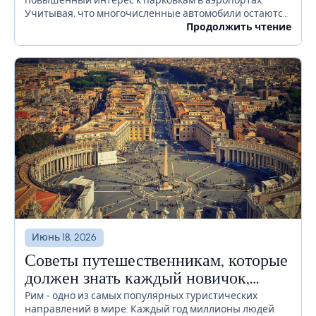
повышенный интерес к парковкам в аэропортах.
Учитывая, что многочисленные автомобили остаются
на территории аэропорта в течение длительного
Продолжить чтение
времени или даже недель, необходимо должным
образом продумать, как избежать...
Июнь 18, 2026
Советы путешественникам, которые
должен знать каждый новичок,
прежде чем отправиться в Рим
Рим - одно из самых популярных туристических
направлений в мире. Каждый год миллионы людей