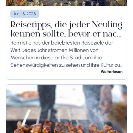
Juni 18, 2026
Reisetipps, die jeder Neuling
kennen sollte, bevor er nach
Rom reist
Rom ist eines der beliebtesten Reiseziele der
Welt. Jedes Jahr strömen Millionen von
Menschen in diese antike Stadt, um ihre
Sehenswürdigkeiten zu sehen und ihre Kultur zu
genießen. Wenn Sie demnächst einen Besuch in
Weiterlesen
Rom planen,...