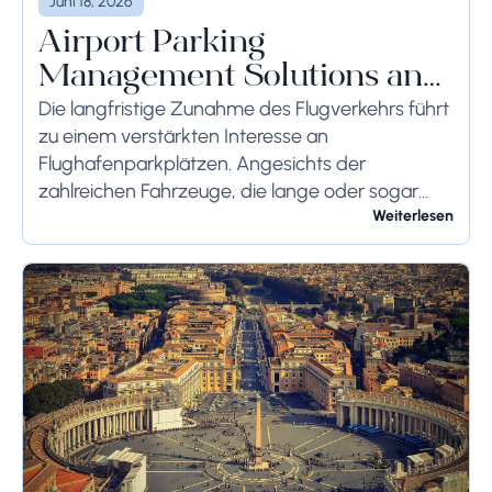
Juni 18, 2026
Airport Parking
Management Solutions and
Systems
Die langfristige Zunahme des Flugverkehrs führt
zu einem verstärkten Interesse an
Flughafenparkplätzen. Angesichts der
zahlreichen Fahrzeuge, die lange oder sogar
wochenlang auf dem Flughafengelände
Weiterlesen
verbleiben, sollten die bodenseitigen
Begrenzungen angemessen berücksichtigt
werden, um schwerwiegende Folgen zu...