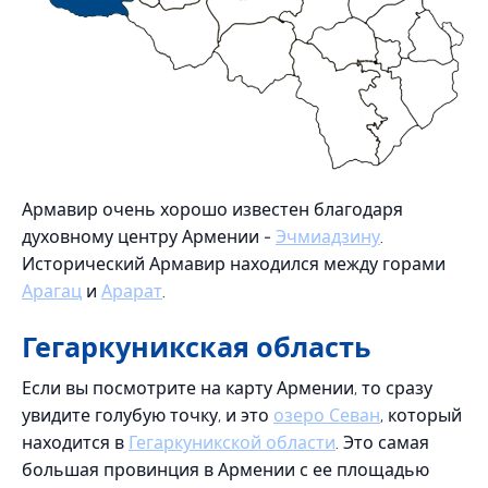
Армавир очень хорошо известен благодаря
духовному центру Армении -
Эчмиадзину
.
Исторический Армавир находился между горами
Арагац
и
Арарат
.
Гегаркуникская область
Если вы посмотрите на карту Армении, то сразу
увидите голубую точку, и это
озеро Севан
, который
находится в
Гегаркуникской области
. Это самая
большая провинция в Армении с ее площадью