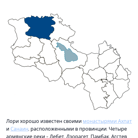
Лори хорошо известен своими
монастырями Ахпат
и
Санаин
, расположенными в провинции. Четыре
армянские реки - Дебет, Дзорагет, Памбак, Агстев