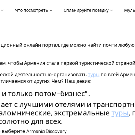
я
Что посмотреть
Спланируйте поездку
Муль
рмационный онлайн портал, где можно найти почти люб
м, чтобы Армения стала первой туристической страной
ческой деятельностью-организовать
туры
по всей Армен
тличаемся от других. Чем? Наш девиз:
 и только потом-бизнес”․
ичает с лучшими отелями и транспор
паломнические, экстремальные
туры
,
солютно для всех.
 выберите Armenia Discovery