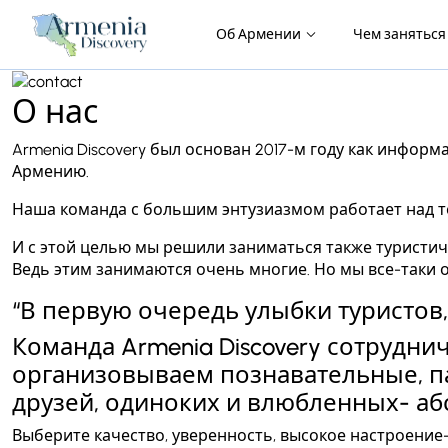
Об Армении
Чем занятьс
О нас
Armenia Discovery был основан 2017-м году как инфо
Армению.
Наша команда с большим энтузиазмом работает над те
И с этой целью мы решили заниматься также туристи
Ведь этим занимаются очень многие. Но мы все-таки о
“В первую очередь улыбки туристов,
Команда Armenia Discovery сотрудн
организовываем познавательные, 
друзей, одиноких и влюбленных- аб
Выберите качество, уверенность, высокое настроение-