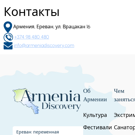
Контакты
Армения, Ереван, ул. Врацакан 16
+374 98 480 480
info@armeniadiscovery.com
Об
Чем
Армении
занятьс
Культура
Экстри
Фестивали
Санато
Ереван: переменная