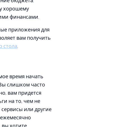
ение бюджета.
му хорошему
оими финансами.
рые приложения для
зволяет вам получить
о стола
.
амое время начать
 Вы слишком часто
но, вам придется
ги на то, чем не
е сервисы или другие
и ежемесячно
и вы хотите