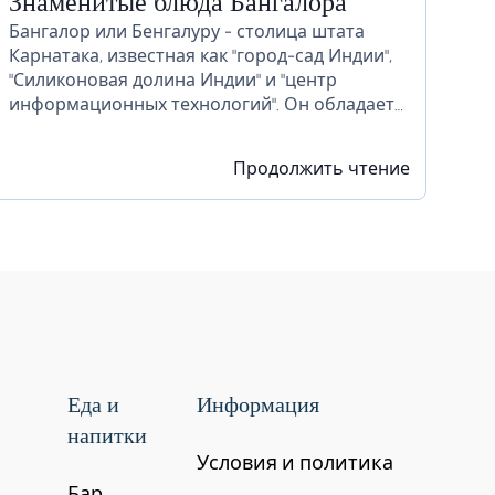
Знаменитые блюда Бангалора
Бангалор или Бенгалуру - столица штата
Карнатака, известная как "город-сад Индии",
"Силиконовая долина Индии" и "центр
информационных технологий". Он обладает
огромными ресурсами и предлагает так
много для своих жителей. Бангалор славится
Продолжить чтение
красивыми садами, ночной жизнью,
религиозными...
Еда и
Информация
напитки
Условия и политика
Бар