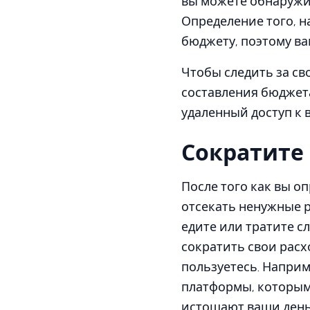
вы можете обнаружи
Определение того, н
бюджету, поэтому ва
Чтобы следить за с
составления бюджет
удаленный доступ к
Сократите
После того как вы оп
отсекать ненужные р
едите или тратите с
сократить свои расхо
пользуетесь. Наприм
платформы, которым
истощают ваши деньг