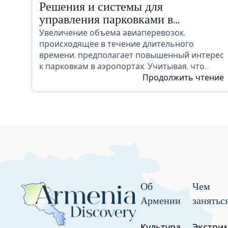
Решения и системы для
управления парковками в
аэропортах
Увеличение объема авиаперевозок,
происходящее в течение длительного
времени, предполагает повышенный интерес
к парковкам в аэропортах. Учитывая, что
многочисленные автомобили остаются на
Продолжить чтение
территории аэропорта в течение
длительного времени или даже недель,
необходимо должным образом продумать,
как избежать...
Об
Чем
Армении
занятьс
Культура
Экстри