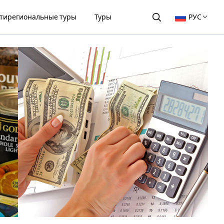
тирегиональные туры
Туры
РУС