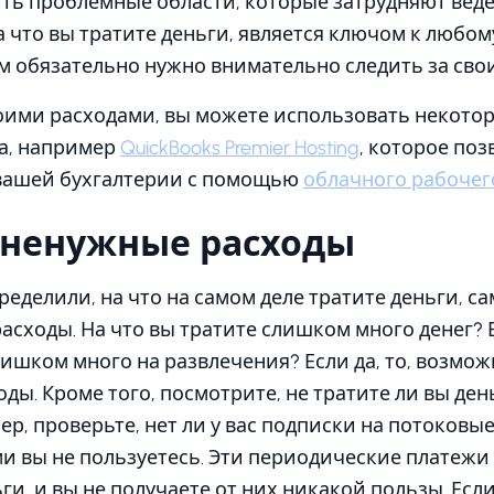
ть проблемные области, которые затрудняют вед
а что вы тратите деньги, является ключом к любо
м обязательно нужно внимательно следить за св
воими расходами, вы можете использовать некото
а, например
QuickBooks Premier Hosting
, которое по
 вашей бухгалтерии с помощью
облачного рабочег
 ненужные расходы
ределили, на что на самом деле тратите деньги, с
асходы. На что вы тратите слишком много денег?
лишком много на развлечения? Если да, то, возмож
ды. Кроме того, посмотрите, не тратите ли вы день
ер, проверьте, нет ли у вас подписки на потоковы
и вы не пользуетесь. Эти периодические платеж
и, и вы не получаете от них никакой пользы. Есл