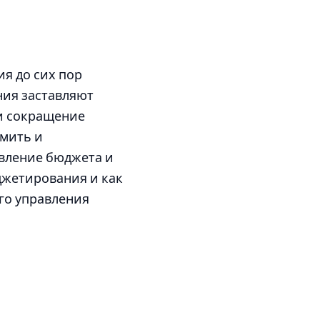
ия до сих пор
ния заставляют
 и сокращение
омить и
авление бюджета и
джетирования и как
го управления