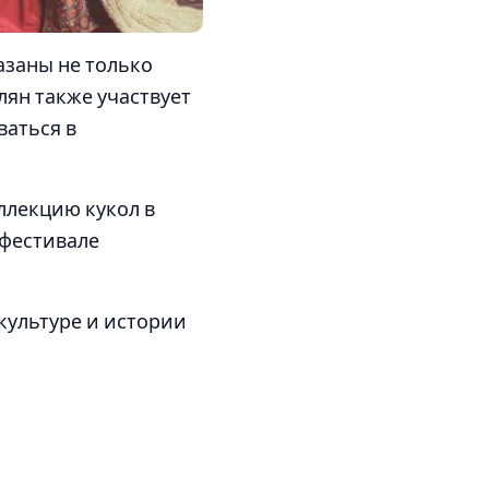
азаны не только
лян также участвует
ваться в
ллекцию кукол в
 фестивале
 культуре и истории