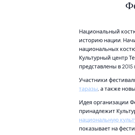
Ф
Национальный костю
историю нации. Начи
национальных костю
Культурный центр Т
представлены в 2015 
Участники фестивал
таразы
, а также нов
Идея организации Ф
принадлежит Культур
национальную культ
показывает на фест