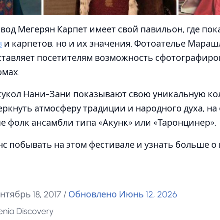
од Мегерян Карпет имеет свой павильон, где пок
в
и карпетов, но и их значения. Фотоателье Мараш
ставляет посетителям возможность сфотографиро
юмах.
кукол Нани-Зани показывают свою уникальную ко
еркнуть атмосферу традиции и народного духа, на
е фолк ансамбли типа «Акунк» или «Таронцинер».
нс побывать на этом фестивале и узнать больше о
нтябрь 18, 2017
/
Обновлено Июнь 12, 2026
nia Discovery