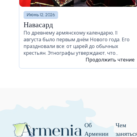
Июнь 12, 2026
Навасард
По древнему армянскому календарю, 11
августа было первым днём Нового года. Его
праздновали все: от царей до обычных
крестьян. Этнографы утверждают, что
древние армяне праздновали этот день с
Продолжить чтение
танцами, песнями, традиционными забавами.
Этот праздник был посвящён...
Об
Чем
Армении
занятьс