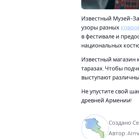
Известный Музей-Зав
узоры разных
ковро
в фестивале и предо
национальных кост
Известный магазин 
таразах. Чтобы подч
выступают различны
Не упустите свой ша
древней Армении!
Создано Се
Автор: Arme