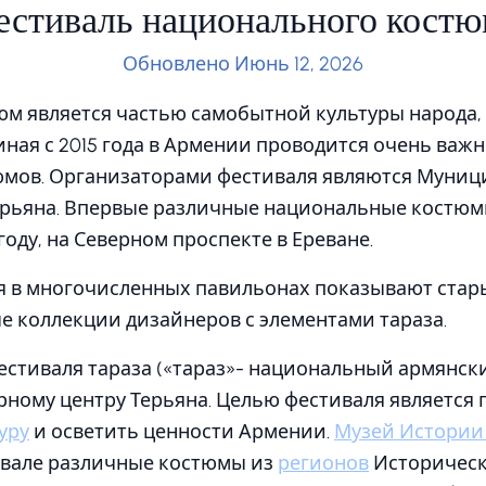
естиваль национального костю
Обновлено Июнь 12, 2026
м является частью самобытной культуры народа,
ная с 2015 года в Армении проводится очень важ
мов. Организаторами фестиваля являются Муни
ерьяна. Впервые различные национальные костю
году, на Северном проспекте в Ереване.
я в многочисленных павильонах показывают ста
ые коллекции дизайнеров с элементами тараза.
естиваля тараза («тараз»- национальный армянск
ному центру Терьяна. Целью фестиваля является 
уру
и осветить ценности Армении.
Музей Истории
ивале различные костюмы из
регионов
Историческ