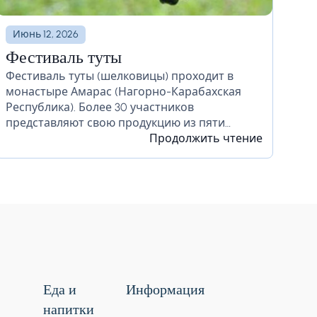
Июнь 12, 2026
Фестиваль туты
Фестиваль туты (шелковицы) проходит в
монастыре Амарас (Нагорно-Карабахская
Республика). Более 30 участников
представляют свою продукцию из пяти
регионов Нагорного Карабаха, Степанакерта
Продолжить чтение
и Республики Армения. На фестивале
местные представляют домашнюю водку,
дошаб, сушёную туту. Гости могут
попробовать,...
Еда и
Информация
напитки