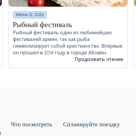
Июнь 12, 2026
Рыбный фестиваль
Рыбный фестиваль один из любимейших
фестивалей армян, так как рыба
символизирует собой христианство. Впервые
он прошёл в 2014 году в городе Абовян
Котайкской области. На фестивале
Продолжить чтение
профессиональные повара покажут
приготовление сотни разных рецептов с
рыбой, как...
Что посмотреть
Спланируйте поездку
я