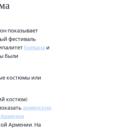
ма
 он показывает
ный фестиваль
ципалитет
Еревана
и
мы были
рые костюмы или
ий костюм)
показать
армянскую
 Армении
ой Армении. На