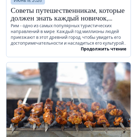
Июнь 18, 2026
Советы путешественникам, которые
должен знать каждый новичок,
прежде чем отправиться в Рим
Рим - одно из самых популярных туристических
направлений в мире. Каждый год миллионы людей
приезжают в этот древний город, чтобы увидеть его
достопримечательности и насладиться его культурой.
Если вы планируете посетить Рим в ближайшее
Продолжить чтение
время, есть...