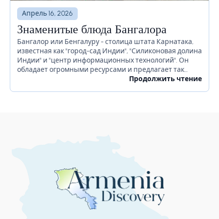
Апрель 16, 2026
Знаменитые блюда Бангалора
Бангалор или Бенгалуру - столица штата Карнатака,
известная как "город-сад Индии", "Силиконовая долина
Индии" и "центр информационных технологий". Он
обладает огромными ресурсами и предлагает так
много для своих жителей. Бангалор славится
Продолжить чтение
красивыми садами, ночной жизнью, религиозными...