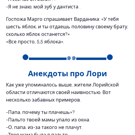
-Я не знаю; мой зуб у дантиста .
Госпожа Марго спрашивает Варданика: «У тебя
шесть яблок, и ты отдаешь половину своему брату,
сколько яблок останется?»
«Все просто, 5,5 яблока».
●▬▬▬▬▬๑๑▬▬▬▬●
Анекдоты про Лори
Как уже упоминалось выше, жители Лорийской
области отличаются своей наивностью. Вот
несколько забавных примеров.
-Папа, почему ты плачешь»?
-Пальто твоей мамы упало из окна.
-О, папа, из-за такого не плачут.
-Твоя мама была в пальто.