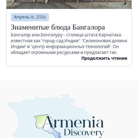
Апрель 16, 2026
Знаменитые блюда Бангалора
Бангалор или Бенгалуру - столица штата Карнатака,
известная как "город-сад Индии", "Силиконовая долина
Индии" и "центр информационных технологий". Он
обладает огромными ресурсами и предлагает так
много для своих жителей. Бангалор славится
Продолжить чтение
красивыми садами, ночной жизнью, религиозными...