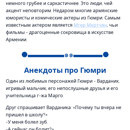
немного грубее и саркастичнее. Это люди, чей
акцент неповторим. Недаром многие армянские
юмористы и комические актеры из Гюмри. Самым
известным актером является
Мгер Мкртчян
, чьи
фильмы - драгоценные сокровища в искусстве
Армении.
●▬▬▬▬▬๑๑▬▬▬▬●
Анекдоты про Гюмри
Один из любимых персонажей Гюмри - Варданик,
игривый мальчик, его непослушные друзья и его
учительница г-жа Марго.
Друг спрашивает Варданика: «Почему ты вчера не
пришел в школу?»
-У меня болел зуб.
-А сейчас он болит?»