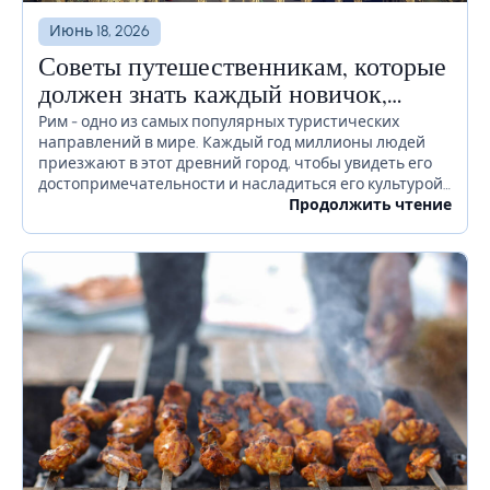
Июнь 18, 2026
Советы путешественникам, которые
должен знать каждый новичок,
прежде чем отправиться в Рим
Рим - одно из самых популярных туристических
направлений в мире. Каждый год миллионы людей
приезжают в этот древний город, чтобы увидеть его
достопримечательности и насладиться его культурой.
Если вы планируете посетить Рим в ближайшее
Продолжить чтение
время, есть...