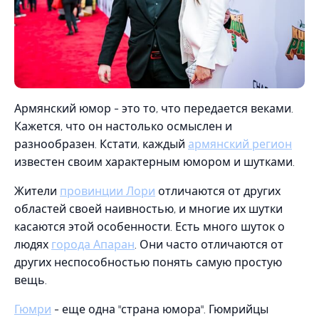
Армянский юмор - это то, что передается веками.
Кажется, что он настолько осмыслен и
разнообразен. Кстати, каждый
армянский регион
известен своим характерным юмором и шутками.
Жители
провинции Лори
отличаются от других
областей своей наивностью, и многие их шутки
касаются этой особенности. Есть много шуток о
людях
города Апаран
. Они часто отличаются от
других неспособностью понять самую простую
вещь.
Гюмри
- еще одна "страна юмора". Гюмрийцы