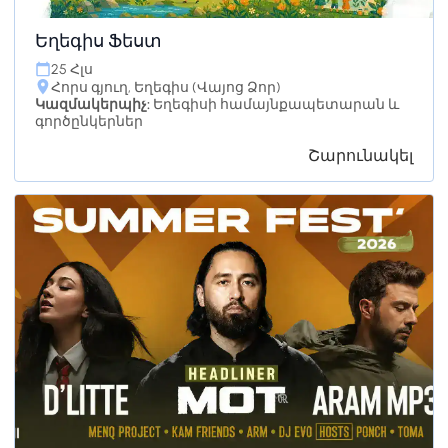
Եղեգիս Ֆեստ
25 Հլս
Հորս գյուղ, Եղեգիս (Վայոց Ձոր)
Կազմակերպիչ:
Եղեգիսի համայնքապետարան և
գործընկերներ
Շարունակել