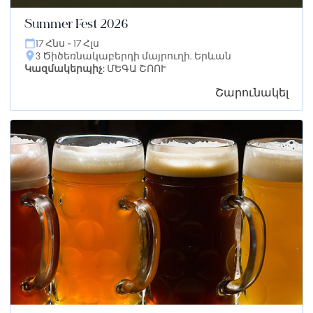
Summer Fest 2026
17 Հնս - 17 Հլս
3 Ծիծեռնակաբերդի մայրուղի, Երևան
Կազմակերպիչ:
ՄԵԳԱ ՇՈՈՒ
Շարունակել