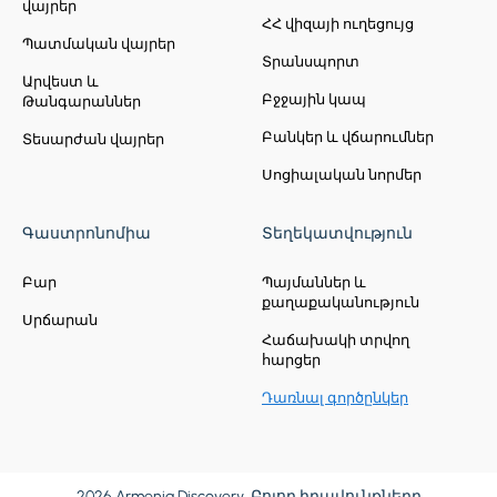
վայրեր
ՀՀ վիզայի ուղեցույց
Պատմական վայրեր
Տրանսպորտ
Արվեստ և
Բջջային կապ
Թանգարաններ
Բանկեր և վճարումներ
Տեսարժան վայրեր
Սոցիալական նորմեր
Գաստրոնոմիա
Տեղեկատվություն
Բար
Պայմաններ և
քաղաքականություն
Սրճարան
Հաճախակի տրվող
հարցեր
Դառնալ գործընկեր
2026 Armenia Discovery. Բոլոր իրավունքները