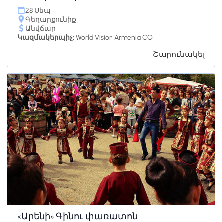
28 Սեպ
Գեղարքունիք
Անվճար
Կազմակերպիչ:
World Vision Armenia CO
Շարունակել
«Արենի» Գինու փառատոն