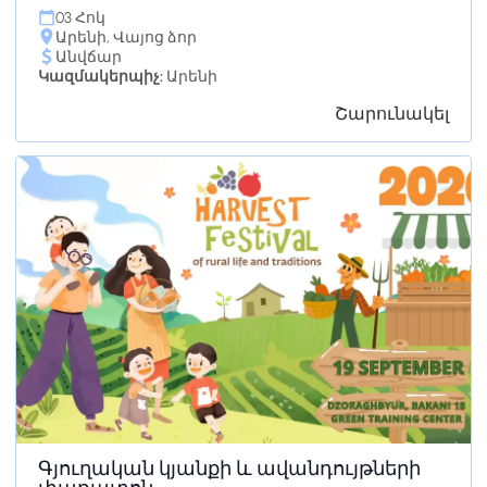
03 Հոկ
Արենի, Վայոց ձոր
Անվճար
Կազմակերպիչ:
Արենի
Շարունակել
Գյուղական կյանքի և ավանդույթների