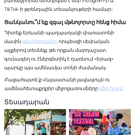
բառացիորեն ստեղծված է ձեր Instagram-ի և
TikTok-ի թրենդային տեսանյութերի համար։
Ցանկանու՞մ եք զգալ մթնոլորտը հենց հիմա
Դիտեք Երևանի պաղպաղակի փառատոնի
մասին
այս հոլովակը
, որպեսզի սեփական
աչքերով տեսնեք, թե որքան մարդաշատ,
գունագեղ ու էներգետիկ է դառնում «Երազ»
պարկը այս ամենամյա տոնի ժամանակ։
Բացահայտե՛ք Հայաստանի լավագույն ու
ամենահետաքրքիր միջոցառումները
մեր էջում:
Տեսադարան