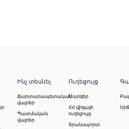
Ինչ տեսնել
Ուղեցույց
Գա
Ճարտարապետական
Մարզեր
Բա
վայրեր
եր
ՀՀ վիզայի
Սր
Պատմական
ուղեցույց
վայրեր
Տրանսպորտ