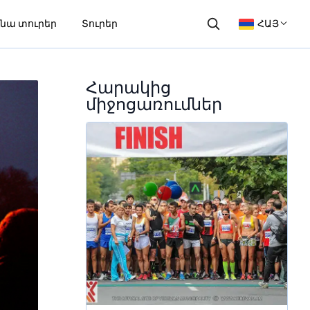
նա տուրեր
Տուրեր
ՀԱՅ
Հարակից
միջոցառումներ