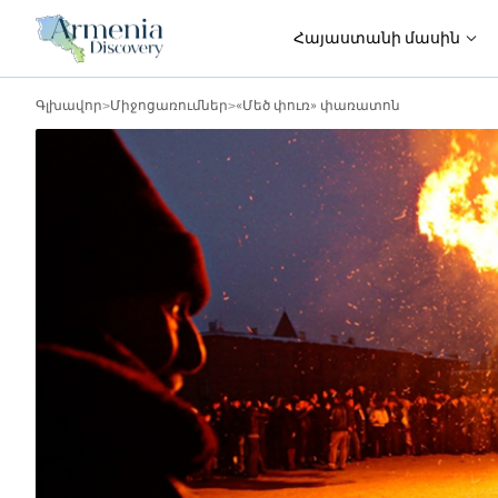
Հայաստանի մասին
Գլխավոր
>
Միջոցառումներ
>
«Մեծ փուռ» փառատոն