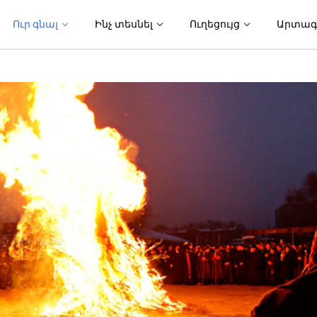
Ուր գնալ
Ինչ տեսնել
Ուղեցույց
Արտագ