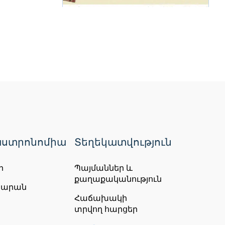
Արվեստների և
արհեստների
փառատոն
05 Սեպ
Դիլիջանի կենստրոնական
այգի
Անվճար
Կազմակերպիչ:
Արվեստների և
արհեստների փառատոն
Շարունակել
ստրոնոմիա
Տեղեկատվություն
ր
Պայմաններ և
քաղաքականություն
ճարան
Հաճախակի
տրվող հարցեր