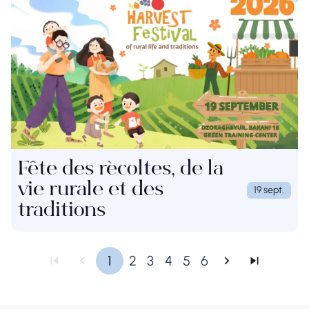
Fête des récoltes, de la
vie rurale et des
19 sept.
traditions
1
2
3
4
5
6