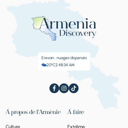
Erevan : nuages ​​dispersés
20°C
2:48:36 AM
À propos de l'Arménie
À faire
Culture
Extrême